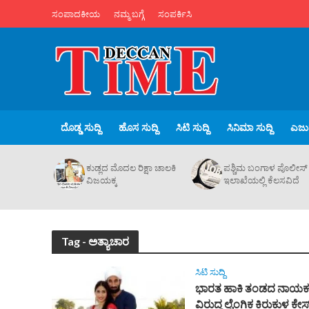
ಸಂಪಾದಕೀಯ
ನಮ್ಮ ಬಗ್ಗೆ
ಸಂಪರ್ಕಿಸಿ
ದೊಡ್ಡ ಸುದ್ದಿ
ಹೊಸ ಸುದ್ದಿ
ಸಿಟಿ ಸುದ್ದಿ
ಸಿನಿಮಾ ಸುದ್ದಿ
ಎಜುಪ
ಕುಡ್ಲದ ಮೊದಲ ರಿಕ್ಷಾ ಚಾಲಕಿ‌
ಪಶ್ಚಿಮ ಬಂಗಾಳ ಪೊಲೀಸ್
ವಿಜಯಕ್ಕ
ಇಲಾಖೆಯಲ್ಲಿ ಕೆಲಸವಿದೆ
Tag - ಅತ್ಯಾಚಾರ
ಸಿಟಿ ಸುದ್ದಿ
ಭಾರತ ಹಾಕಿ ತಂಡದ ನಾಯ
ವಿರುದ್ಧ ಲೈಂಗಿಕ ಕಿರುಕುಳ ಕೇಸ