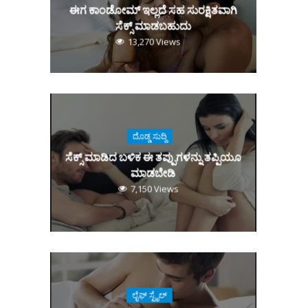
ಈಗ ಕಾಂಡೋಮ್‌ ಇಲ್ಲದೆ ಸಹ ಸುರಕ್ಷಿತವಾಗಿ
ಸೆಕ್ಸ್‌ ಮಾಡಬಹುದು
13,270 Views
ದೊಡ್ಡ ಸುದ್ದಿ
ಸೆಕ್ಸ್‌ ಮಾಡಿದ ಬಳಿಕ ಈ ತಪ್ಪುಗಳನ್ನು ತಪ್ಪಿಯೂ
ಮಾಡಬೇಡಿ
7,150 Views
ಲೈಫ್ ಸ್ಟೈಲ್