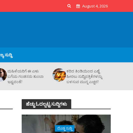
August 4, 2026
್ಯ ಸುದ್ದಿ
ಮಹಿಳೆಯರಿಗೆ ಈ ಏಳು
ಕರಿದ ತಿಂಡಿಯಿಂದ ಎಣ್ಣೆ
ಬಗೆಯ ಗಂಡಸರು ತುಂಬಾ
ಹೀರಲು ಸುದ್ದಿಪತ್ರಿಕೆಗಳನ್ನು
ಇಷ್ಟವಂತೆ!
ಬಳಸುವ ಮುನ್ನ ಎಚ್ಚರ!
ಹೆಚ್ಚು ಓದಲ್ಪಟ್ಟ ಸುದ್ದಿಗಳು
ದೊಡ್ಡ ಸುದ್ದಿ