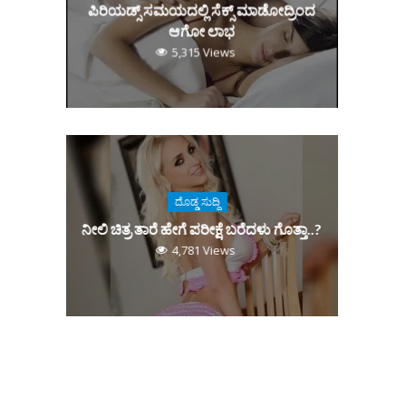
ಪಿರಿಯಡ್ಸ್‌ ಸಮಯದಲ್ಲಿ ಸೆಕ್ಸ್‌ ಮಾಡೋದ್ರಿಂದ
ಆಗೋ ಲಾಭ
5,315 Views
ದೊಡ್ಡ ಸುದ್ದಿ
ನೀಲಿ ಚಿತ್ರ ತಾರೆ ಹೇಗೆ ಪರೀಕ್ಷೆ ಬರೆದಳು ಗೊತ್ತಾ..?
4,781 Views