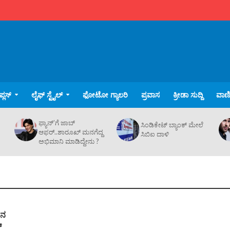
್ಲಸ್
ಲೈಫ್ ಸ್ಟೈಲ್
ಫೋಟೋ ಗ್ಯಾಲರಿ
ಪ್ರವಾಸ
ಕ್ರೀಡಾ ಸುದ್ದಿ
ವಾಣಿಜ
ಫ್ಯಾನ್’ಗೆ ಜಾಬ್
ಸಿಂಡಿಕೇಟ್ ಬ್ಯಾಂಕ್ ಮೇಲೆ
ಆಫರ್..ಶಾರೂಖ್ ಮನಗೆದ್ದ
ಸಿಬಿಐ ದಾಳಿ
ಅಭಿಮಾನಿ ಮಾಡಿದ್ದೇನು ?
ಕನ
್