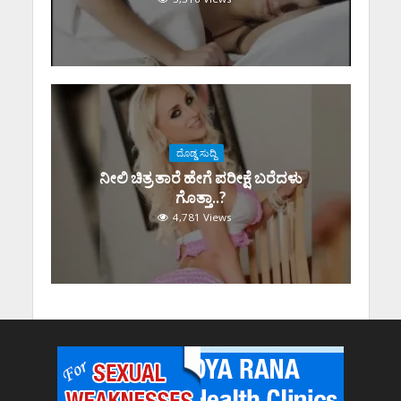
ದೊಡ್ಡ ಸುದ್ದಿ
ನೀಲಿ ಚಿತ್ರ ತಾರೆ ಹೇಗೆ ಪರೀಕ್ಷೆ ಬರೆದಳು
ಗೊತ್ತಾ..?
4,781 Views