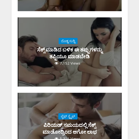
ದೊಡ್ಡ ಸುದ್ದಿ
ಸೆಕ್ಸ್‌ ಮಾಡಿದ ಬಳಿಕ ಈ ತಪ್ಪುಗಳನ್ನು
ತಪ್ಪಿಯೂ ಮಾಡಬೇಡಿ
7,152 Views
ಲೈಫ್ ಸ್ಟೈಲ್
ಪಿರಿಯಡ್ಸ್‌ ಸಮಯದಲ್ಲಿ ಸೆಕ್ಸ್‌
ಮಾಡೋದ್ರಿಂದ ಆಗೋ ಲಾಭ
5,316 Views