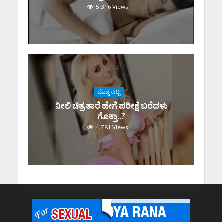
5,316 Views
ದೊಡ್ಡ ಸುದ್ದಿ
ನೀಲಿ ಚಿತ್ರ ತಾರೆ ಹೇಗೆ ಪರೀಕ್ಷೆ ಬರೆದಳು
ಗೊತ್ತಾ..?
4,781 Views