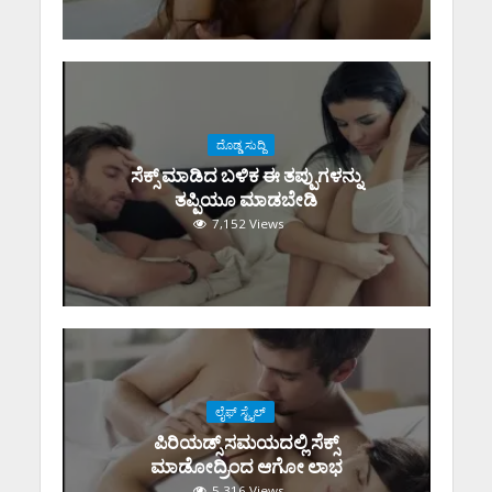
ದೊಡ್ಡ ಸುದ್ದಿ
ಸೆಕ್ಸ್‌ ಮಾಡಿದ ಬಳಿಕ ಈ ತಪ್ಪುಗಳನ್ನು
ತಪ್ಪಿಯೂ ಮಾಡಬೇಡಿ
7,152 Views
ಲೈಫ್ ಸ್ಟೈಲ್
ಪಿರಿಯಡ್ಸ್‌ ಸಮಯದಲ್ಲಿ ಸೆಕ್ಸ್‌
ಮಾಡೋದ್ರಿಂದ ಆಗೋ ಲಾಭ
5,316 Views