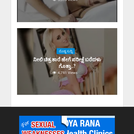
ದೊಡ್ಡ ಸುದ್ದಿ
ನೀಲಿ ಚಿತ್ರ ತಾರೆ ಹೇಗೆ ಪರೀಕ್ಷೆ ಬರೆದಳು
ಗೊತ್ತಾ..?
4,781 Views