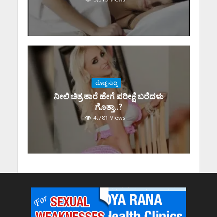
ದೊಡ್ಡ ಸುದ್ದಿ
ನೀಲಿ ಚಿತ್ರ ತಾರೆ ಹೇಗೆ ಪರೀಕ್ಷೆ ಬರೆದಳು
ಗೊತ್ತಾ..?
4,781 Views