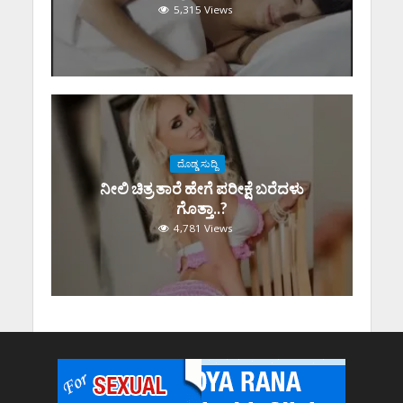
5,315 Views
ದೊಡ್ಡ ಸುದ್ದಿ
ನೀಲಿ ಚಿತ್ರ ತಾರೆ ಹೇಗೆ ಪರೀಕ್ಷೆ ಬರೆದಳು
ಗೊತ್ತಾ..?
4,781 Views