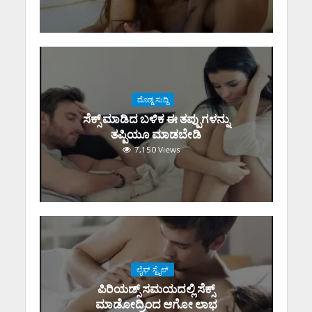
ದೊಡ್ಡ ಸುದ್ದಿ
ಸೆಕ್ಸ್‌ ಮಾಡಿದ ಬಳಿಕ ಈ ತಪ್ಪುಗಳನ್ನು
ತಪ್ಪಿಯೂ ಮಾಡಬೇಡಿ
7,150 Views
ಲೈಫ್ ಸ್ಟೈಲ್
ಪಿರಿಯಡ್ಸ್‌ ಸಮಯದಲ್ಲಿ ಸೆಕ್ಸ್‌
ಮಾಡೋದ್ರಿಂದ ಆಗೋ ಲಾಭ