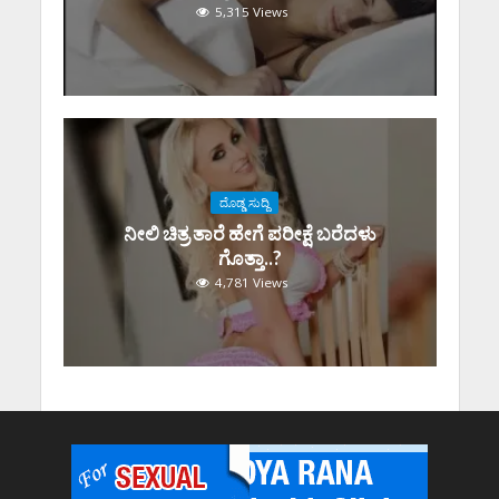
5,315 Views
ದೊಡ್ಡ ಸುದ್ದಿ
ನೀಲಿ ಚಿತ್ರ ತಾರೆ ಹೇಗೆ ಪರೀಕ್ಷೆ ಬರೆದಳು
ಗೊತ್ತಾ..?
4,781 Views