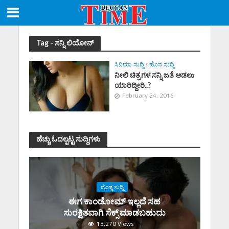
Tag - ಸನ್ನಿ ಲಿಯೋನ್
ಸಿನಿಮಾ ಸುದ್ದಿ
•
ಹೊಸ ಸುದ್ದಿ
ನೀಲಿ ಚಿತ್ರಗಳ ಸನ್ನಿ ಜತೆ ಆಡಲು
ಯಾರಿದ್ದೀರಿ..?
February 24, 2016
ಹೆಚ್ಚು ಓದಲ್ಪಟ್ಟ ಸುದ್ದಿಗಳು
ದೊಡ್ಡ ಸುದ್ದಿ
ಈಗ ಕಾಂಡೋಮ್‌ ಇಲ್ಲದೆ ಸಹ
ಸುರಕ್ಷಿತವಾಗಿ ಸೆಕ್ಸ್‌ ಮಾಡಬಹುದು
13,270 Views