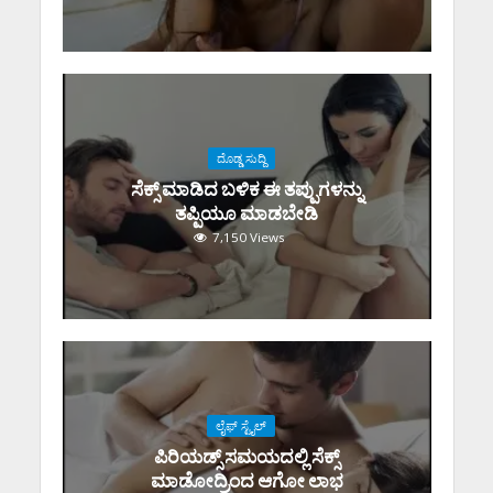
ದೊಡ್ಡ ಸುದ್ದಿ
ಸೆಕ್ಸ್‌ ಮಾಡಿದ ಬಳಿಕ ಈ ತಪ್ಪುಗಳನ್ನು
ತಪ್ಪಿಯೂ ಮಾಡಬೇಡಿ
7,150 Views
ಲೈಫ್ ಸ್ಟೈಲ್
ಪಿರಿಯಡ್ಸ್‌ ಸಮಯದಲ್ಲಿ ಸೆಕ್ಸ್‌
ಮಾಡೋದ್ರಿಂದ ಆಗೋ ಲಾಭ