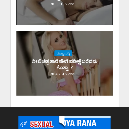
5,316 Views
ದೊಡ್ಡ ಸುದ್ದಿ
ನೀಲಿ ಚಿತ್ರ ತಾರೆ ಹೇಗೆ ಪರೀಕ್ಷೆ ಬರೆದಳು
ಗೊತ್ತಾ..?
4,781 Views