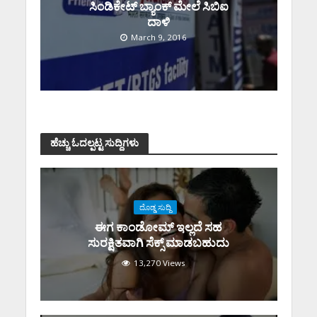
ಸಿಂಡಿಕೇಟ್ ಬ್ಯಾಂಕ್ ಮೇಲೆ ಸಿಬಿಐ
ದಾಳಿ
March 9, 2016
ಹೆಚ್ಚು ಓದಲ್ಪಟ್ಟ ಸುದ್ದಿಗಳು
ದೊಡ್ಡ ಸುದ್ದಿ
ಈಗ ಕಾಂಡೋಮ್‌ ಇಲ್ಲದೆ ಸಹ
ಸುರಕ್ಷಿತವಾಗಿ ಸೆಕ್ಸ್‌ ಮಾಡಬಹುದು
13,270 Views