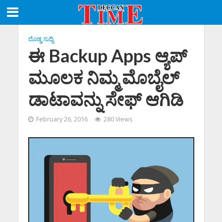
ದೊಡ್ಡ ಸುದ್ದಿ
ಈ Backup Apps ಆ್ಯಪ್‌
ಮೂಲಕ ನಿಮ್ಮ ಮೊಬೈಲ್‌
ಡಾಟಾವನ್ನು ಸೇಫ್‌ ಆಗಿಡಿ
February 26, 2016
280 Views