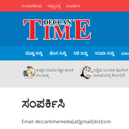
ಸಂಪಾದಕೀಯ
ನಮ್ಮ ಬಗ್ಗೆ
ಸಂಪರ್ಕಿಸಿ
ದೊಡ್ಡ ಸುದ್ದಿ
ಹೊಸ ಸುದ್ದಿ
ಸಿಟಿ ಸುದ್ದಿ
ಸಿನಿಮಾ ಸುದ್ದಿ
ಎಜುಪ
ಕುಡ್ಲದ ಮೊದಲ ರಿಕ್ಷಾ ಚಾಲಕಿ‌
ಪಶ್ಚಿಮ ಬಂಗಾಳ ಪೊಲೀಸ್
ವಿಜಯಕ್ಕ
ಇಲಾಖೆಯಲ್ಲಿ ಕೆಲಸವಿದೆ
ಸಂಪರ್ಕಿಸಿ
Email: deccantimemedia[at]gmail[dot]com