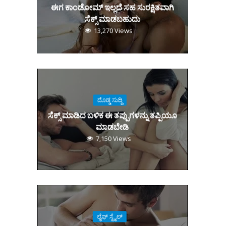
ಈಗ ಕಾಂಡೋಮ್‌ ಇಲ್ಲದೆ ಸಹ ಸುರಕ್ಷಿತವಾಗಿ
ಸೆಕ್ಸ್‌ ಮಾಡಬಹುದು
13,270 Views
ದೊಡ್ಡ ಸುದ್ದಿ
ಸೆಕ್ಸ್‌ ಮಾಡಿದ ಬಳಿಕ ಈ ತಪ್ಪುಗಳನ್ನು ತಪ್ಪಿಯೂ
ಮಾಡಬೇಡಿ
7,150 Views
ಲೈಫ್ ಸ್ಟೈಲ್