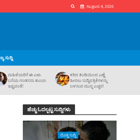
August 4, 2026
್ಯ ಸುದ್ದಿ
ಮಹಿಳೆಯರಿಗೆ ಈ ಏಳು
ಕರಿದ ತಿಂಡಿಯಿಂದ ಎಣ್ಣೆ
ಬಗೆಯ ಗಂಡಸರು ತುಂಬಾ
ಹೀರಲು ಸುದ್ದಿಪತ್ರಿಕೆಗಳನ್ನು
ಇಷ್ಟವಂತೆ!
ಬಳಸುವ ಮುನ್ನ ಎಚ್ಚರ!
ಹೆಚ್ಚು ಓದಲ್ಪಟ್ಟ ಸುದ್ದಿಗಳು
ದೊಡ್ಡ ಸುದ್ದಿ