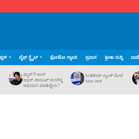
್ಲಸ್
ಲೈಫ್ ಸ್ಟೈಲ್
ಫೋಟೋ ಗ್ಯಾಲರಿ
ಪ್ರವಾಸ
ಕ್ರೀಡಾ ಸುದ್ದಿ
ವಾಣಿಜ
ಫ್ಯಾನ್’ಗೆ ಜಾಬ್
ಸಿಂಡಿಕೇಟ್ ಬ್ಯಾಂಕ್ ಮೇಲೆ
ಆಫರ್..ಶಾರೂಖ್ ಮನಗೆದ್ದ
ಸಿಬಿಐ ದಾಳಿ
ಅಭಿಮಾನಿ ಮಾಡಿದ್ದೇನು ?