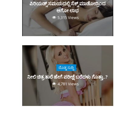
ಪಿರಿಯಡ್ಸ್‌ ಸಮಯದಲ್ಲಿ ಸೆಕ್ಸ್‌ ಮಾಡೋದ್ರಿಂದ
ಆಗೋ ಲಾಭ
5,315 Views
ದೊಡ್ಡ ಸುದ್ದಿ
ನೀಲಿ ಚಿತ್ರ ತಾರೆ ಹೇಗೆ ಪರೀಕ್ಷೆ ಬರೆದಳು ಗೊತ್ತಾ..?
4,781 Views