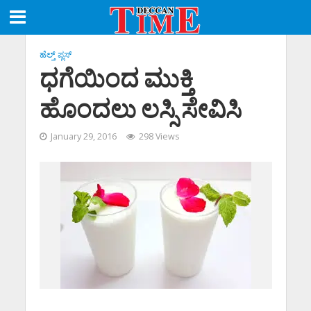
ಹೆಲ್ತ್ ಪ್ಲಸ್
ಧಗೆಯಿಂದ ಮುಕ್ತಿ
ಹೊಂದಲು ಲಸ್ಸಿ ಸೇವಿಸಿ
January 29, 2016
298 Views