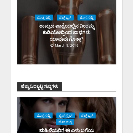
ದೊಡ್ಡ ಸುದ್ದಿ
ಹೆಲ್ತ್ ಪ್ಲಸ್
ಹೊಸ ಸುದ್ದಿ
ತಾಮ್ರದ ಪಾತ್ರೆಯಲ್ಲಿನ ನೀರನ್ನು
ಕುಡಿಯೋದ್ರಿಂದ ಲಾಭಗಳು
ಯಾವುವು ಗೊತ್ತಾ?
March 8, 2016
ಹೆಚ್ಚು ಓದಲ್ಪಟ್ಟ ಸುದ್ದಿಗಳು
ದೊಡ್ಡ ಸುದ್ದಿ
ಲೈಫ್ ಸ್ಟೈಲ್
ಹೆಲ್ತ್ ಪ್ಲಸ್
ಹೊಸ ಸುದ್ದಿ
ಮಹಿಳೆಯರಿಗೆ ಈ ಏಳು ಬಗೆಯ