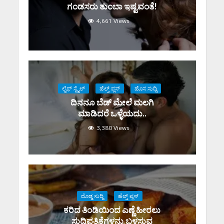
ಗಂಡಸರು ತುಂಬಾ ಇಷ್ಟವಂತೆ!
4,661 Views
ಲೈಫ್ ಸ್ಟೈಲ್
ಹೆಲ್ತ್ ಪ್ಲಸ್
ಹೊಸ ಸುದ್ದಿ
ದಿನನೂ ಬೆಡ್ ಮೇಲೆ ಮಲಗಿ
ಮಾಡಿದರೆ ಒಳ್ಳೆಯದು..
3,380 Views
ದೊಡ್ಡ ಸುದ್ದಿ
ಹೆಲ್ತ್ ಪ್ಲಸ್
ಕರಿದ ತಿಂಡಿಯಿಂದ ಎಣ್ಣೆ ಹೀರಲು
ಸುದ್ದಿಪತ್ರಿಕೆಗಳನ್ನು ಬಳಸುವ