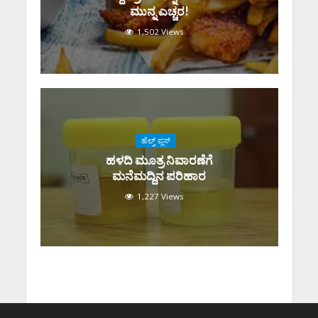
ಮುನ್ನ ಎಚ್ಚರ!
1,502 Views
ಹೆಲ್ತ್ ಪ್ಲಸ್
ಹಳದಿ ಮೂತ್ರ ನಿವಾರಣೆಗೆ
ಮನೆಮದ್ದಿನ ಪರಿಹಾರ
1,227 Views