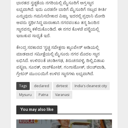
ಭಾರತದ ಸ್ವಚ್ಛತೆಯ ನಗರಿಯಲ್ಲಿ ಮೈಸೂರಿಗೆ ಅಗ್ರಸ್ಥಾನ
ಲಭ್ಯವಾಗಿದೆ. ಇದು ಎರಡನೇ ಬಾರಿಗೆ ಮೈಸೂರಿಗೆ ಸಲ್ಲುವ ಕೀರ್ತಿ
ಎನ್ನುವುದು ಗಮನಿಸಬೇಕಾದ ವಿಷ್ಯಾ. ಇದರಲ್ಲಿ ಪ್ರಧಾನಿ ಮೋದಿ
ಅವರು ಸ್ವರ್ಧಿಸಿದ್ದ ವಾರಾಣಾಸಿ ನಗರವಂತೂ ತನ್ನ ಹಿಂದಿನ
ಸ್ಥಾನವನ್ನು ಕಳೆದುಕೊಂಡಿದೆ. ಈ ನಗರ ಕೊಳಚೆ ಪಟ್ಟಿಯಲ್ಲಿ
ಇಣುಕುವ ಸಾಧ್ಯತೆ ಇದೆ.
ಕೇಂದ್ರ ಸರಕಾರದ ‘ಸ್ವಚ್ಛ ಸವೇಕ್ಷನಾ ಕ್ಯಾಂಪೇನ್’ ಅಡಿಯಲ್ಲಿ
ಮಾಡಲಾದ ಸಮೀಕ್ಷೆಯಲ್ಲಿ ಮೈಸೂರು ನಗರ ಮೊದಲ ಸ್ಥಾನ
ಲಭಿಸಿದೆ. ಉಳಿದಂತೆ ಚಂಡೀಗಢ, ತಿರುಚನಪಳ್ಳಿ, ದಿಲ್ಲಿ,ವಿಶಾಖ
ಪಟ್ಟಣ, ಸೂರತ್, ರಾಜ್‌ಕೋಟ್, ಗಂಗಾಟೋಕ್, ಚಿಂಚ್‌ವಾಡಿ,
ಗ್ರೇಟರ್ ಮುಂಬಯಿಗೆ ಉಳಿದ ಸ್ಥಾನಗಳು ಲಭ್ಯವಾಗಿದೆ.
Tags
declared
dirtiest
India's cleanest city
Mysuru
Patna
Varanasi
You may also like