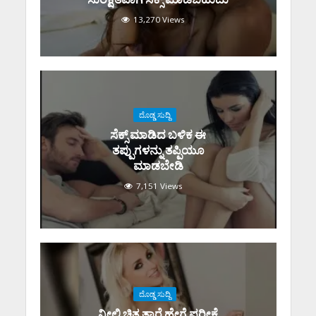
13,270 Views
ದೊಡ್ಡ ಸುದ್ದಿ
ಸೆಕ್ಸ್‌ ಮಾಡಿದ ಬಳಿಕ ಈ
ತಪ್ಪುಗಳನ್ನು ತಪ್ಪಿಯೂ
ಮಾಡಬೇಡಿ
7,151 Views
ದೊಡ್ಡ ಸುದ್ದಿ
ನೀಲಿ ಚಿತ್ರ ತಾರೆ ಹೇಗೆ ಪರೀಕ್ಷೆ