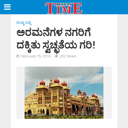
ದೊಡ್ಡ ಸುದ್ದಿ
ಅರಮನೆಗಳ ನಗರಿಗೆ
ದಕ್ಕಿತು ಸ್ವಚ್ಛತೆಯ ಗರಿ!
February 15, 2016
202 Views