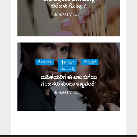
ಬರೆದಳು ಗೊತ್ತಾ..?
4,781 Views
ದೊಡ್ಡ ಸುದ್ದಿ
ಲೈಫ್ ಸ್ಟೈಲ್
ಹೆಲ್ತ್ ಪ್ಲಸ್
ಹೊಸ ಸುದ್ದಿ
ಮಹಿಳೆಯರಿಗೆ ಈ ಏಳು ಬಗೆಯ
ಗಂಡಸರು ತುಂಬಾ ಇಷ್ಟವಂತೆ!
4,661 Views