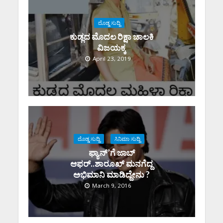
ದೊಡ್ಡ ಸುದ್ದಿ
ಕುಡ್ಲದ ಮೊದಲ ರಿಕ್ಷಾ ಚಾಲಕಿ‌
ವಿಜಯಕ್ಕ
April 23, 2019
ದೊಡ್ಡ ಸುದ್ದಿ
ಸಿನಿಮಾ ಸುದ್ದಿ
ಫ್ಯಾನ್’ಗೆ ಜಾಬ್
ಆಫರ್..ಶಾರೂಖ್ ಮನಗೆದ್ದ
ಅಭಿಮಾನಿ ಮಾಡಿದ್ದೇನು ?
March 9, 2016