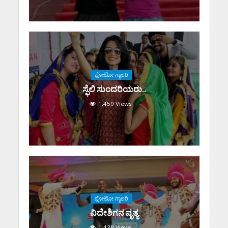
ಫೋಟೋ ಗ್ಯಾಲರಿ
ಸ್ಫೆಲಿ ಸುಂದರಿಯರು..
1,459 Views
ಫೋಟೋ ಗ್ಯಾಲರಿ
ವಿದೇಶಿಗನ ನೃತ್ಯ
1,438 Views