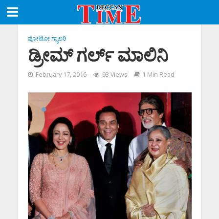
ಫೋಟೋ ಗ್ಯಾಲರಿ
ಡ್ರೀಮ್ ಗರ್ಲ್ ಮಾಲಿನಿ
February 17, 2016
93 Views
1 Min Read