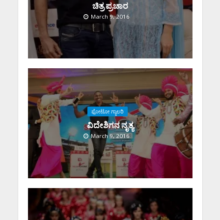
ಚಿತ್ರ ಪ್ರಚಾರ
March 9, 2016
ಫೋಟೋ ಗ್ಯಾಲರಿ
ವಿದೇಶಿಗನ ನೃತ್ಯ
March 9, 2016