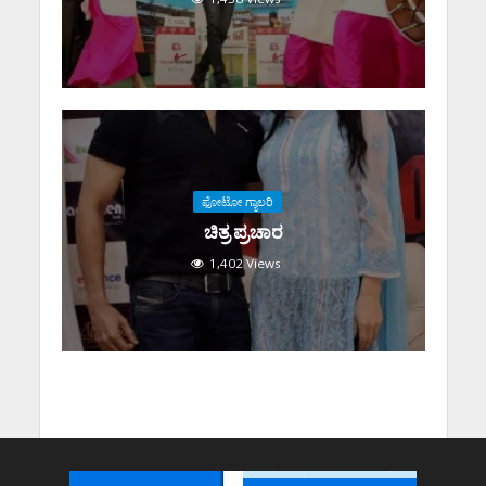
ಫೋಟೋ ಗ್ಯಾಲರಿ
ಚಿತ್ರ ಪ್ರಚಾರ
1,402 Views