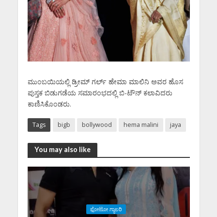
ಮುಂಬಯಿಯಲ್ಲಿ ಡ್ರೀಮ್ ಗರ್ಲ್ ಹೇಮಾ ಮಾಲಿನಿ ಅವರ ಹೊಸ
ಪುಸ್ತಕ ಬಿಡುಗಡೆಯ ಸಮಾರಂಭದಲ್ಲಿ ಬಿ-ಟೌನ್ ಕಲಾವಿದರು
ಕಾಣಿಸಿಕೊಂಡರು.
Tags
bigb
bollywood
hema malini
jaya
You may also like
ಫೋಟೋ ಗ್ಯಾಲರಿ