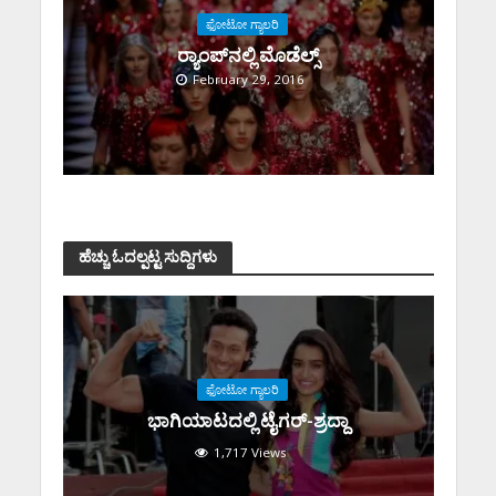
ಫೋಟೋ ಗ್ಯಾಲರಿ
ರ‍್ಯಾಂಪ್‌ನಲ್ಲಿ ಮೊಡೆಲ್ಸ್
February 29, 2016
ಹೆಚ್ಚು ಓದಲ್ಪಟ್ಟ ಸುದ್ದಿಗಳು
ಫೋಟೋ ಗ್ಯಾಲರಿ
ಭಾಗಿಯಾಟದಲ್ಲಿ ಟೈಗರ್-ಶ್ರದ್ದಾ
1,717 Views