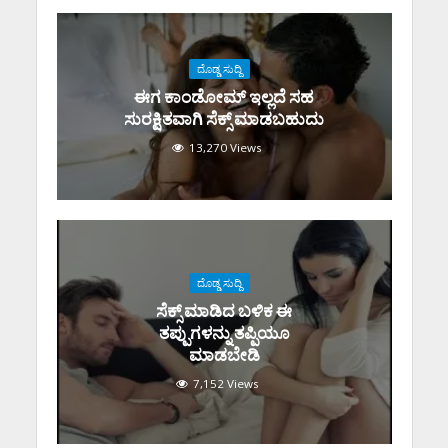
ದೊಡ್ಡ ಸುದ್ದಿ
ಈಗ ಕಾಂಡೋಮ್‌ ಇಲ್ಲದೆ ಸಹ
ಸುರಕ್ಷಿತವಾಗಿ ಸೆಕ್ಸ್‌ ಮಾಡಬಹುದು
13,270 Views
ದೊಡ್ಡ ಸುದ್ದಿ
ಸೆಕ್ಸ್‌ ಮಾಡಿದ ಬಳಿಕ ಈ
ತಪ್ಪುಗಳನ್ನು ತಪ್ಪಿಯೂ
ಮಾಡಬೇಡಿ
7,152 Views