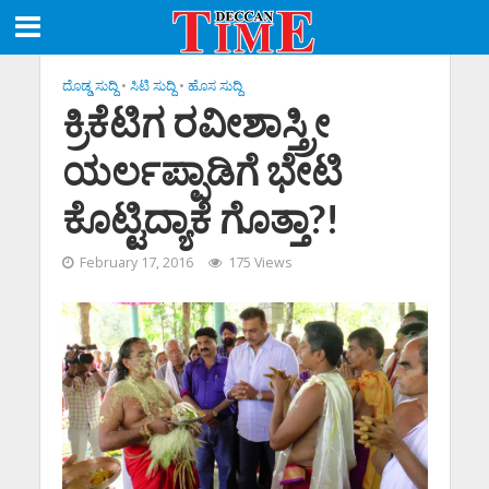
ದೊಡ್ಡ ಸುದ್ದಿ
•
ಸಿಟಿ ಸುದ್ದಿ
•
ಹೊಸ ಸುದ್ದಿ
ಕ್ರಿಕೆಟಿಗ ರವೀಶಾಸ್ತ್ರೀ
ಯರ್ಲಪ್ಪಾಡಿಗೆ ಭೇಟಿ
ಕೊಟ್ಟಿದ್ಯಾಕೆ ಗೊತ್ತಾ?!
February 17, 2016
175 Views