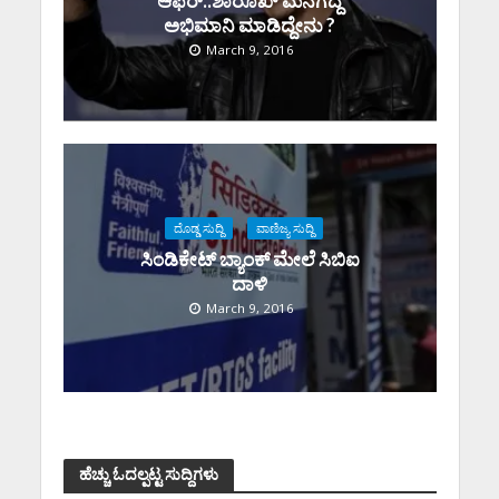
ಆಫರ್..ಶಾರೂಖ್ ಮನಗೆದ್ದ
ಅಭಿಮಾನಿ ಮಾಡಿದ್ದೇನು ?
March 9, 2016
ದೊಡ್ಡ ಸುದ್ದಿ
ವಾಣಿಜ್ಯ ಸುದ್ದಿ
ಸಿಂಡಿಕೇಟ್ ಬ್ಯಾಂಕ್ ಮೇಲೆ ಸಿಬಿಐ
ದಾಳಿ
March 9, 2016
ಹೆಚ್ಚು ಓದಲ್ಪಟ್ಟ ಸುದ್ದಿಗಳು