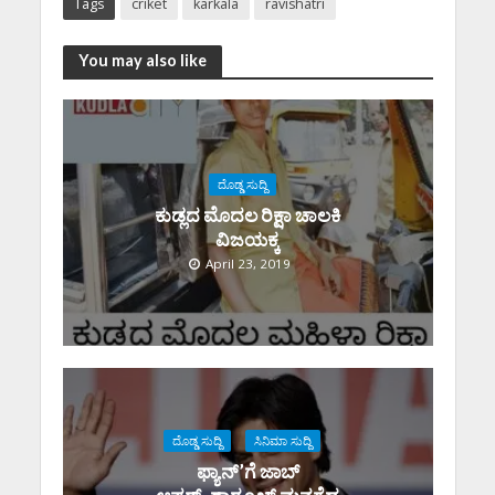
Tags
criket
karkala
ravishatri
You may also like
ದೊಡ್ಡ ಸುದ್ದಿ
ಕುಡ್ಲದ ಮೊದಲ ರಿಕ್ಷಾ ಚಾಲಕಿ‌
ವಿಜಯಕ್ಕ
April 23, 2019
ದೊಡ್ಡ ಸುದ್ದಿ
ಸಿನಿಮಾ ಸುದ್ದಿ
ಫ್ಯಾನ್’ಗೆ ಜಾಬ್