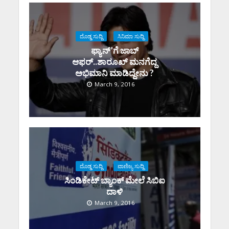
ದೊಡ್ಡ ಸುದ್ದಿ
ಸಿನಿಮಾ ಸುದ್ದಿ
ಫ್ಯಾನ್’ಗೆ ಜಾಬ್
ಆಫರ್..ಶಾರೂಖ್ ಮನಗೆದ್ದ
ಅಭಿಮಾನಿ ಮಾಡಿದ್ದೇನು ?
March 9, 2016
ದೊಡ್ಡ ಸುದ್ದಿ
ವಾಣಿಜ್ಯ ಸುದ್ದಿ
ಸಿಂಡಿಕೇಟ್ ಬ್ಯಾಂಕ್ ಮೇಲೆ ಸಿಬಿಐ
ದಾಳಿ
March 9, 2016