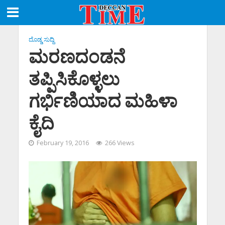
ದೊಡ್ಡ ಸುದ್ದಿ
ಮರಣದಂಡನೆ
ತಪ್ಪಿಸಿಕೊಳ್ಳಲು
ಗರ್ಭಿಣಿಯಾದ ಮಹಿಳಾ
ಕೈದಿ
February 19, 2016
266 Views