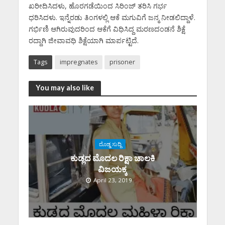
ಖರೀದಿಸಿದಳು, ಹೊರಗಡೆಯಿಂದ ಸಿರಿಂಜ್‌ ತರಿಸಿ ಗರ್ಭ
ಧರಿಸಿದಳು. ಇನ್ನೆರಡು ತಿಂಗಳಲ್ಲಿ ಆಕೆ ಮಗುವಿಗೆ ಜನ್ಮ ನೀಡಲಿದ್ದಾಳೆ.
ಗರ್ಭಿಣಿ ಆಗಿರುವುದರಿಂದ ಆಕೆಗೆ ವಿಧಿಸಿದ್ದ ಮರಣದಂಡನೆ ಶಿಕ್ಷೆ
ರದ್ದಾಗಿ ಜೀವಾವಧಿ ಶಿಕ್ಷೆಯಾಗಿ ಮಾರ್ಪಟ್ಟಿದೆ.
Tags
impregnates
prisoner
You may also like
ದೊಡ್ಡ ಸುದ್ದಿ
ಕುಡ್ಲದ ಮೊದಲ ರಿಕ್ಷಾ ಚಾಲಕಿ‌
ವಿಜಯಕ್ಕ
April 23, 2019