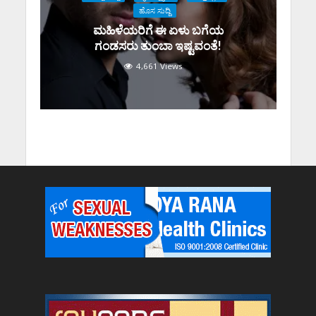
ಹೊಸ ಸುದ್ದಿ
ಮಹಿಳೆಯರಿಗೆ ಈ ಏಳು ಬಗೆಯ
ಗಂಡಸರು ತುಂಬಾ ಇಷ್ಟವಂತೆ!
4,661 Views