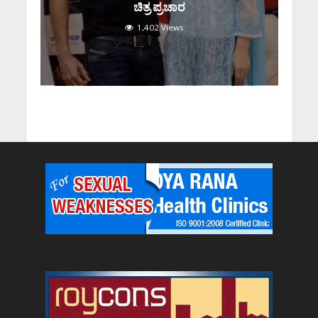
ಚಿತ್ರ ಪ್ರಚಾರ
1,402 Views