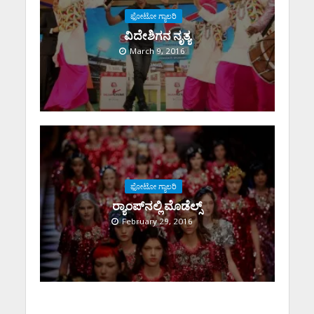
ಫೋಟೋ ಗ್ಯಾಲರಿ
ವಿದೇಶಿಗನ ನೃತ್ಯ
March 9, 2016
ಫೋಟೋ ಗ್ಯಾಲರಿ
ರ‍್ಯಾಂಪ್‌ನಲ್ಲಿ ಮೊಡೆಲ್ಸ್
February 29, 2016