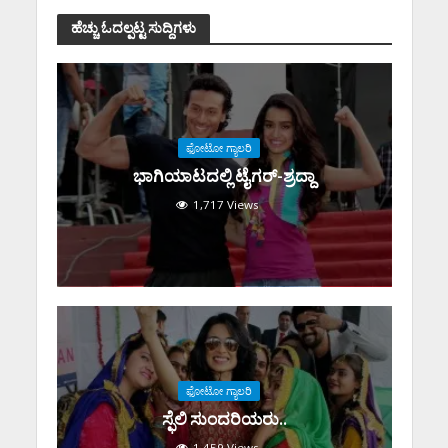
ಹೆಚ್ಚು ಓದಲ್ಪಟ್ಟ ಸುದ್ದಿಗಳು
ಫೋಟೋ ಗ್ಯಾಲರಿ
ಭಾಗಿಯಾಟದಲ್ಲಿ ಟೈಗರ್-ಶ್ರದ್ದಾ
1,717 Views
ಫೋಟೋ ಗ್ಯಾಲರಿ
ಸ್ಫೆಲಿ ಸುಂದರಿಯರು..
1,459 Views