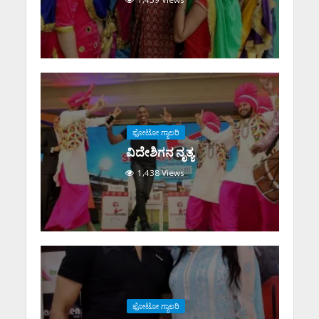
ಫೋಟೋ ಗ್ಯಾಲರಿ
ವಿದೇಶಿಗನ ನೃತ್ಯ
1,438 Views
ಫೋಟೋ ಗ್ಯಾಲರಿ