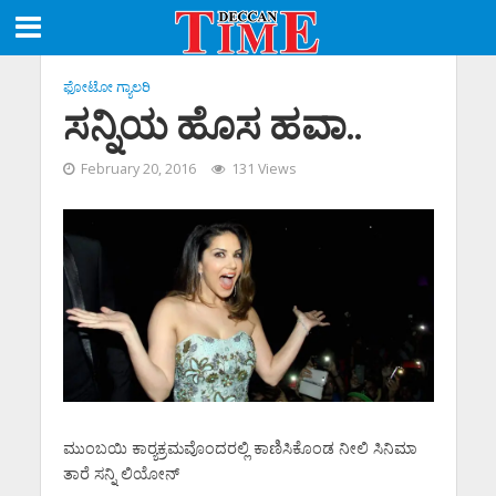
ಫೋಟೋ ಗ್ಯಾಲರಿ
ಸನ್ನಿಯ ಹೊಸ ಹವಾ..
February 20, 2016
131 Views
ಮುಂಬಯಿ ಕಾರ್‍ಯಕ್ರಮವೊಂದರಲ್ಲಿ ಕಾಣಿಸಿಕೊಂಡ ನೀಲಿ ಸಿನಿಮಾ
ತಾರೆ ಸನ್ನಿ ಲಿಯೋನ್