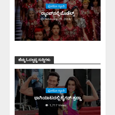
ಫೋಟೋ ಗ್ಯಾಲರಿ
ರ‍್ಯಾಂಪ್‌ನಲ್ಲಿ ಮೊಡೆಲ್ಸ್
February 29, 2016
ಹೆಚ್ಚು ಓದಲ್ಪಟ್ಟ ಸುದ್ದಿಗಳು
ಫೋಟೋ ಗ್ಯಾಲರಿ
ಭಾಗಿಯಾಟದಲ್ಲಿ ಟೈಗರ್-ಶ್ರದ್ದಾ
1,717 Views