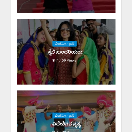
ಫೋಟೋ ಗ್ಯಾಲರಿ
ಸ್ಫೆಲಿ ಸುಂದರಿಯರು..
1,459 Views
ಫೋಟೋ ಗ್ಯಾಲರಿ
ವಿದೇಶಿಗನ ನೃತ್ಯ
1,438 Views