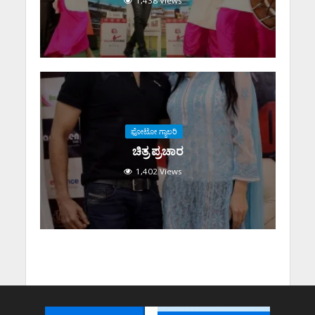
ಫೋಟೋ ಗ್ಯಾಲರಿ
ಚಿತ್ರ ಪ್ರಚಾರ
1,402 Views