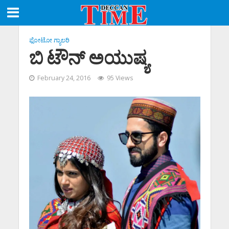
ಫೋಟೋ ಗ್ಯಾಲರಿ
ಬಿ ಟೌನ್ ಅಯುಷ್ಯ
February 24, 2016
95 Views