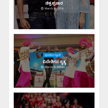
ಚಿತ್ರ ಪ್ರಚಾರ
March 9, 2016
ಫೋಟೋ ಗ್ಯಾಲರಿ
ವಿದೇಶಿಗನ ನೃತ್ಯ
March 9, 2016