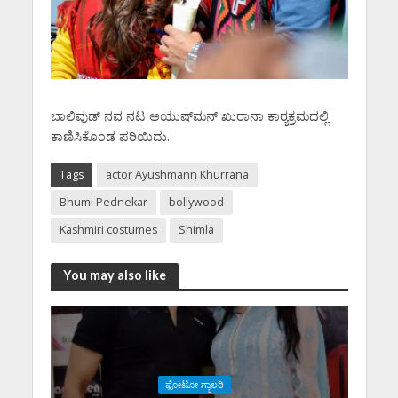
ಬಾಲಿವುಡ್ ನವ ನಟ ಅಯುಷ್‌ಮನ್ ಖುರಾನಾ ಕಾರ‍್ಯಕ್ರಮದಲ್ಲಿ
ಕಾಣಿಸಿಕೊಂಡ ಪರಿಯಿದು.
Tags
actor Ayushmann Khurrana
Bhumi Pednekar
bollywood
Kashmiri costumes
Shimla
You may also like
ಫೋಟೋ ಗ್ಯಾಲರಿ