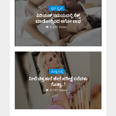
ಲೈಫ್ ಸ್ಟೈಲ್
ಪಿರಿಯಡ್ಸ್‌ ಸಮಯದಲ್ಲಿ ಸೆಕ್ಸ್‌
ಮಾಡೋದ್ರಿಂದ ಆಗೋ ಲಾಭ
5,316 Views
ದೊಡ್ಡ ಸುದ್ದಿ
ನೀಲಿ ಚಿತ್ರ ತಾರೆ ಹೇಗೆ ಪರೀಕ್ಷೆ ಬರೆದಳು
ಗೊತ್ತಾ..?
4,781 Views