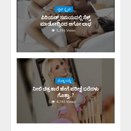
ಲೈಫ್ ಸ್ಟೈಲ್
ಪಿರಿಯಡ್ಸ್‌ ಸಮಯದಲ್ಲಿ ಸೆಕ್ಸ್‌
ಮಾಡೋದ್ರಿಂದ ಆಗೋ ಲಾಭ
5,316 Views
ದೊಡ್ಡ ಸುದ್ದಿ
ನೀಲಿ ಚಿತ್ರ ತಾರೆ ಹೇಗೆ ಪರೀಕ್ಷೆ ಬರೆದಳು
ಗೊತ್ತಾ..?
4,781 Views