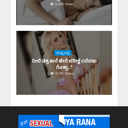
5,316 Views
ದೊಡ್ಡ ಸುದ್ದಿ
ನೀಲಿ ಚಿತ್ರ ತಾರೆ ಹೇಗೆ ಪರೀಕ್ಷೆ ಬರೆದಳು
ಗೊತ್ತಾ..?
4,781 Views