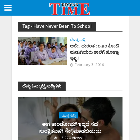
Tag - Have Never Been To School
ದೊಡ್ಡ ಸುದ್ದಿ
ಅರೇ.. ದುರಂತ : ೧.೩೦ ಕೋಟಿ
ಹುಡುಗಿಯರು ಶಾಲೆಗೆ ಹೋಗ್ತಾ
ಇಲ್ಲ !
February 3, 2016
ಹೆಚ್ಚು ಓದಲ್ಪಟ್ಟ ಸುದ್ದಿಗಳು
ದೊಡ್ಡ ಸುದ್ದಿ
ಈಗ ಕಾಂಡೋಮ್‌ ಇಲ್ಲದೆ ಸಹ
ಸುರಕ್ಷಿತವಾಗಿ ಸೆಕ್ಸ್‌ ಮಾಡಬಹುದು
13,270 Views