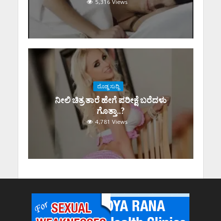
5,316 Views
ದೊಡ್ಡ ಸುದ್ದಿ
ನೀಲಿ ಚಿತ್ರ ತಾರೆ ಹೇಗೆ ಪರೀಕ್ಷೆ ಬರೆದಳು
ಗೊತ್ತಾ..?
4,781 Views