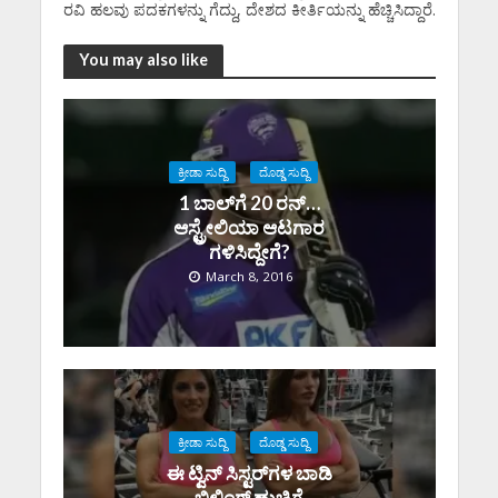
ರವಿ ಹಲವು ಪದಕಗಳನ್ನು ಗೆದ್ದು, ದೇಶದ ಕೀರ್ತಿಯನ್ನು ಹೆಚ್ಚಿಸಿದ್ದಾರೆ.
You may also like
ಕ್ರೀಡಾ ಸುದ್ದಿ
ದೊಡ್ಡ ಸುದ್ದಿ
1 ಬಾಲ್‌ಗೆ 20 ರನ್‌…
ಆಸ್ಟ್ರೇಲಿಯಾ ಆಟಗಾರ
ಗಳಿಸಿದ್ದೇಗೆ?
March 8, 2016
ಕ್ರೀಡಾ ಸುದ್ದಿ
ದೊಡ್ಡ ಸುದ್ದಿ
ಈ ಟ್ವಿನ್ ಸಿಸ್ಟರ್‌‌‌‌ಗಳ ಬಾಡಿ
ಬಿಲ್ಡಿಂಗ್ ಹುಚ್ಚಿಗೆ