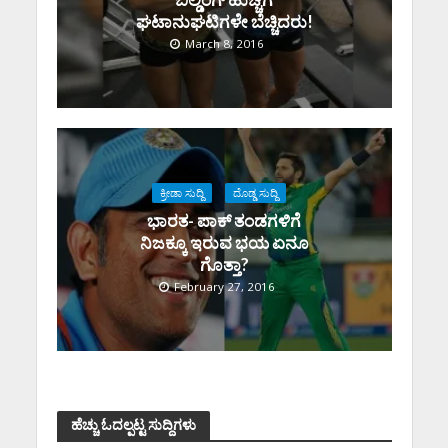
ಘಟಾನುಘಟಿಗಳೇ ಬೆಚ್ಚಿದರು!
March 8, 2016
ಕ್ರೀಡಾ ಸುದ್ದಿ
ದೊಡ್ಡ ಸುದ್ದಿ
ಭಾರತ- ಪಾಕ್ ತಂಡಗಳಿಗೆ
ನಿಜಕ್ಕೂ ಇರುವ ಭಯ ಏನೂ
ಗೊತ್ತಾ?
February 27, 2016
ಹೆಚ್ಚು ಓದಲ್ಪಟ್ಟ ಸುದ್ದಿಗಳು