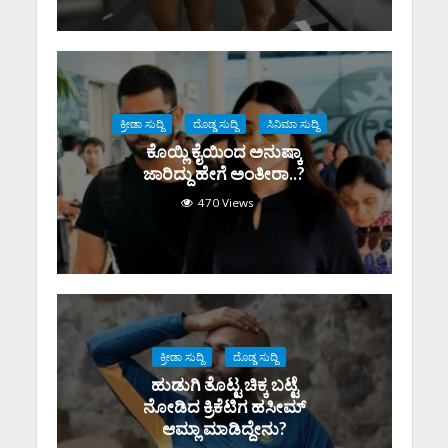
ಕ್ರೀಡಾ ಸುದ್ದಿ
ದೊಡ್ಡ ಸುದ್ದಿ
ಸಿನಿಮಾ ಸುದ್ದಿ
ಕೊಯ್ಲಿ ಕೈಯಿಂದ ಅನುಷ್ಕಾ
ಜಾರಿದ್ದು ಹೇಗೆ ಅಂತೀರಾ..?
470 Views
ಕ್ರೀಡಾ ಸುದ್ದಿ
ದೊಡ್ಡ ಸುದ್ದಿ
ಹುಡುಗಿ ತೊಟ್ಟ ಚಿಕ್ಕ ಬಟ್ಟೆ
ನೋಡಿದ ಕ್ರಿಕೆಟಿಗ ಹಸೀಮ್
ಆಮ್ಲಾ ಮಾಡಿದ್ದೇನು?