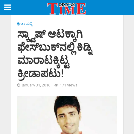
ಕ್ರೀಡಾ ಸುದ್ದಿ
ಸ್ಕ್ವಾಷ್ ಆಟಕ್ಕಾಗಿ
ಫೇಸ್‌‌ಬುಕ್‌‌‌‌ನಲ್ಲಿ ಕಿಡ್ನಿ
ಮಾರಾಟಕ್ಕಿಟ್ಟ
ಕ್ರೀಡಾಪಟು!
January 31, 2016
171 Views