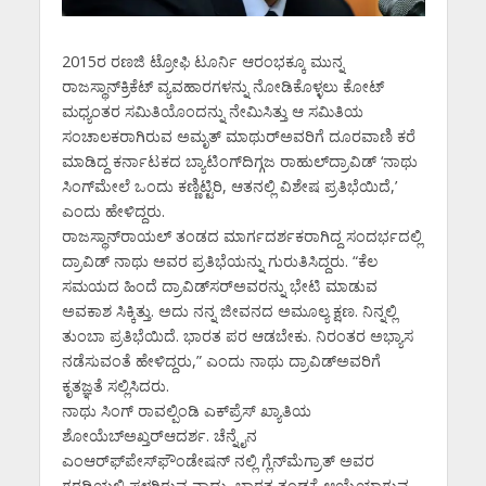
2015ರ ರಣಜಿ ಟ್ರೋಫಿ ಟೂರ್ನಿ ಆರಂಭಕ್ಕೂ ಮುನ್ನ
ರಾಜಸ್ಥಾನ್‌ಕ್ರಿಕೆಟ್ ವ್ಯವಹಾರಗಳನ್ನು ನೋಡಿಕೊಳ್ಳಲು ಕೋಟ್
ಮಧ್ಯಂತರ ಸಮಿತಿಯೊಂದನ್ನು ನೇಮಿಸಿತ್ತು ಆ ಸಮಿತಿಯ
ಸಂಚಾಲಕರಾಗಿರುವ ಅಮೃತ್ ಮಾಥುರ್‌ಅವರಿಗೆ ದೂರವಾಣಿ ಕರೆ
ಮಾಡಿದ್ದ ಕರ್ನಾಟಕದ ಬ್ಯಾಟಿಂಗ್‌ದಿಗ್ಗಜ ರಾಹುಲ್‌ದ್ರಾವಿಡ್ ‘ನಾಥು
ಸಿಂಗ್‌ಮೇಲೆ ಒಂದು ಕಣ್ಣಿಟ್ಟಿರಿ, ಆತನಲ್ಲಿ ವಿಶೇಷ ಪ್ರತಿಭೆಯಿದೆ,’
ಎಂದು ಹೇಳಿದ್ದರು.
ರಾಜಸ್ಥಾನ್‌ರಾಯಲ್ ತಂಡದ ಮಾರ್ಗದರ್ಶಕರಾಗಿದ್ದ ಸಂದರ್ಭದಲ್ಲಿ
ದ್ರಾವಿಡ್ ನಾಥು ಅವರ ಪ್ರತಿಭೆಯನ್ನು ಗುರುತಿಸಿದ್ದರು. “ಕೆಲ
ಸಮಯದ ಹಿಂದೆ ದ್ರಾವಿಡ್‌ಸರ್‌ಅವರನ್ನು ಭೇಟಿ ಮಾಡುವ
ಅವಕಾಶ ಸಿಕ್ಕಿತ್ತು. ಅದು ನನ್ನ ಜೀವನದ ಅಮೂಲ್ಯ ಕ್ಷಣ. ನಿನ್ನಲ್ಲಿ
ತುಂಬಾ ಪ್ರತಿಭೆಯಿದೆ. ಭಾರತ ಪರ ಆಡಬೇಕು. ನಿರಂತರ ಅಭ್ಯಾಸ
ನಡೆಸುವಂತೆ ಹೇಳಿದ್ದರು,” ಎಂದು ನಾಥು ದ್ರಾವಿಡ್‌ಅವರಿಗೆ
ಕೃತಜ್ಞತೆ ಸಲ್ಲಿಸಿದರು.
ನಾಥು ಸಿಂಗ್ ರಾವಲ್ಪಿಂಡಿ ಎಕ್‌ಪ್ರೆಸ್ ಖ್ಯಾತಿಯ
ಶೋಯೆಬ್‌ಅಖ್ತರ್‌ಆದರ್ಶ. ಚೆನ್ನೈನ
ಎಂಆರ್‌ಫ್‌ಪೇಸ್‌ಫೌಂಡೇಷನ್ ನಲ್ಲಿ ಗ್ಲೆನ್‌ಮೆಗ್ರಾತ್ ಅವರ
ಗರಡಿಯಲ್ಲಿ ಪಳಗಿರುವ ನಾಥು, ಭಾರತ ತಂಡಕ್ಕೆ ಆಯ್ಕೆಯಾಗುವ