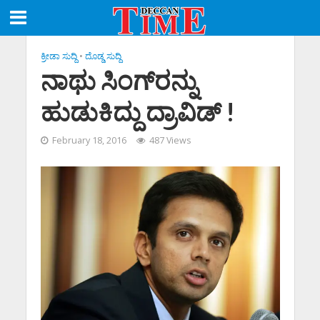
ಕ್ರೀಡಾ ಸುದ್ದಿ
•
ದೊಡ್ಡ ಸುದ್ದಿ
ನಾಥು ಸಿಂಗ್‌ರನ್ನು
ಹುಡುಕಿದ್ದು ದ್ರಾವಿಡ್ !
February 18, 2016
487 Views