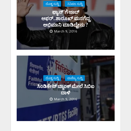
ದೊಡ್ಡ ಸುದ್ದಿ
ಸಿನಿಮಾ ಸುದ್ದಿ
ಫ್ಯಾನ್’ಗೆ ಜಾಬ್
ಆಫರ್..ಶಾರೂಖ್ ಮನಗೆದ್ದ
ಅಭಿಮಾನಿ ಮಾಡಿದ್ದೇನು ?
March 9, 2016
ದೊಡ್ಡ ಸುದ್ದಿ
ವಾಣಿಜ್ಯ ಸುದ್ದಿ
ಸಿಂಡಿಕೇಟ್ ಬ್ಯಾಂಕ್ ಮೇಲೆ ಸಿಬಿಐ
ದಾಳಿ
March 9, 2016