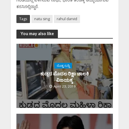
ಕನಸಿನಲ್ಲಿದ್ದಾರೆ.
Tags
natu sing
rahul darvid
You may also like
ದೊಡ್ಡ ಸುದ್ದಿ
ಕುಡ್ಲದ ಮೊದಲ ರಿಕ್ಷಾ ಚಾಲಕಿ‌
ವಿಜಯಕ್ಕ
April 23, 2019