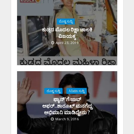
ದೊಡ್ಡ ಸುದ್ದಿ
ಕುಡ್ಲದ ಮೊದಲ ರಿಕ್ಷಾ ಚಾಲಕಿ‌
ವಿಜಯಕ್ಕ
April 23, 2019
ದೊಡ್ಡ ಸುದ್ದಿ
ಸಿನಿಮಾ ಸುದ್ದಿ
ಫ್ಯಾನ್’ಗೆ ಜಾಬ್
ಆಫರ್..ಶಾರೂಖ್ ಮನಗೆದ್ದ
ಅಭಿಮಾನಿ ಮಾಡಿದ್ದೇನು ?
March 9, 2016