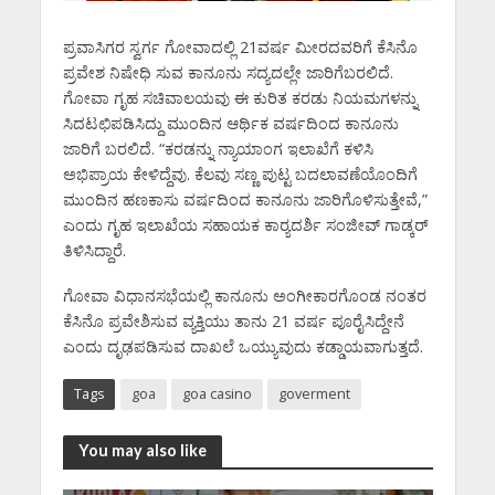
ಪ್ರವಾಸಿಗರ ಸ್ವರ್ಗ ಗೋವಾದಲ್ಲಿ 21ವರ್ಷ ಮೀರದವರಿಗೆ ಕೆಸಿನೊ
ಪ್ರವೇಶ ನಿಷೇಧಿ ಸುವ ಕಾನೂನು ಸದ್ಯದಲ್ಲೇ ಜಾರಿಗೆಬರಲಿದೆ.
ಗೋವಾ ಗೃಹ ಸಚಿವಾಲಯವು ಈ ಕುರಿತ ಕರಡು ನಿಯಮಗಳನ್ನು
ಸಿದಟಛಿಪಡಿಸಿದ್ದು ಮುಂದಿನ ಆರ್ಥಿಕ ವರ್ಷದಿಂದ ಕಾನೂನು
ಜಾರಿಗೆ ಬರಲಿದೆ. “ಕರಡನ್ನು ನ್ಯಾಯಾಂಗ ಇಲಾಖೆಗೆ ಕಳಿಸಿ
ಅಭಿಪ್ರಾಯ ಕೇಳಿದ್ದೆವು. ಕೆಲವು ಸಣ್ಣ ಪುಟ್ಟ ಬದಲಾವಣೆಯೊಂದಿಗೆ
ಮುಂದಿನ ಹಣಕಾಸು ವರ್ಷದಿಂದ ಕಾನೂನು ಜಾರಿಗೊಳಿಸುತ್ತೇವೆ,”
ಎಂದು ಗೃಹ ಇಲಾಖೆಯ ಸಹಾಯಕ ಕಾರ್‍ಯದರ್ಶಿ ಸಂಜೀವ್ ಗಾಡ್ಕರ್
ತಿಳಿಸಿದ್ದಾರೆ.
ಗೋವಾ ವಿಧಾನಸಭೆಯಲ್ಲಿ ಕಾನೂನು ಅಂಗೀಕಾರಗೊಂಡ ನಂತರ
ಕೆಸಿನೊ ಪ್ರವೇಶಿಸುವ ವ್ಯಕ್ತಿಯು ತಾನು 21 ವರ್ಷ ಪೂರೈಸಿದ್ದೇನೆ
ಎಂದು ದೃಢಪಡಿಸುವ ದಾಖಲೆ ಒಯ್ಯುವುದು ಕಡ್ಡಾಯವಾಗುತ್ತದೆ.
Tags
goa
goa casino
goverment
You may also like