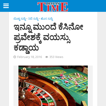
ದೊಡ್ಡ ಸುದ್ದಿ
•
ಸಿಟಿ ಸುದ್ದಿ
•
ಹೊಸ ಸುದ್ದಿ
ಇನ್ನೂ ಮುಂದೆ ಕೆಸಿನೋ
ಪ್ರವೇಶಕ್ಕೆ ವಯಸ್ಸು
ಕಡ್ಡಾಯ
February 18, 2016
353 Views