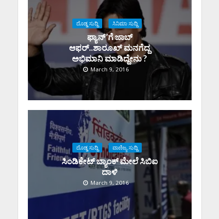
ದೊಡ್ಡ ಸುದ್ದಿ
ಸಿನಿಮಾ ಸುದ್ದಿ
ಫ್ಯಾನ್’ಗೆ ಜಾಬ್
ಆಫರ್..ಶಾರೂಖ್ ಮನಗೆದ್ದ
ಅಭಿಮಾನಿ ಮಾಡಿದ್ದೇನು ?
March 9, 2016
ದೊಡ್ಡ ಸುದ್ದಿ
ವಾಣಿಜ್ಯ ಸುದ್ದಿ
ಸಿಂಡಿಕೇಟ್ ಬ್ಯಾಂಕ್ ಮೇಲೆ ಸಿಬಿಐ
ದಾಳಿ
March 9, 2016