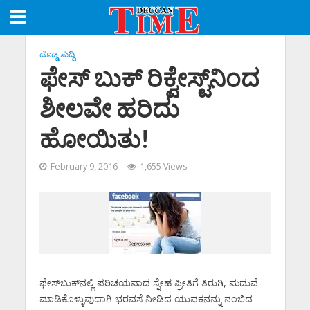
ದೊಡ್ಡ ಸುದ್ದಿ
ಫೇಸ್ ಬುಕ್ ರಿಕ್ವೇಸ್ಟ್‌ನಿಂದ
ಶೀಲವೇ ಹರಿದು
ಹೋಯಿತು!
February 9, 2016
1,655 Views
ಫೇಸ್‌‌ಬುಕ್‌‌ನಲ್ಲಿ ಪರಿಚಯವಾದ ಸ್ನೇಹ ಪ್ರೀತಿಗೆ ತಿರುಗಿ, ಮದುವೆ
ಮಾಡಿಕೊಳ್ಳುವುದಾಗಿ ಭರವಸೆ ನೀಡಿದ ಯುವಕನನ್ನು ನಂಬಿದ