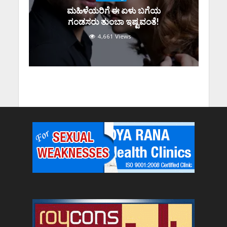
ಮಹಿಳೆಯರಿಗೆ ಈ ಏಳು ಬಗೆಯ
ಗಂಡಸರು ತುಂಬಾ ಇಷ್ಟವಂತೆ!
4,661 Views