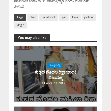
ದಾಖಲಿಸಿಕೊಂಡು ತನಿಖೆ ನಡೆಸುತ್ತಿದ್ದಾರೆ ಎಂದು ಮೂಲಗಳು
ತಿಳಿಸಿವೆ.
Tags
chat
Facebook
girl
love
police
virgin
You may also like
ದೊಡ್ಡ ಸುದ್ದಿ
ಕುಡ್ಲದ ಮೊದಲ ರಿಕ್ಷಾ ಚಾಲಕಿ‌
ವಿಜಯಕ್ಕ
April 23, 2019