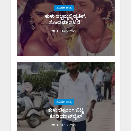
ಸಿನಿಮಾ ಸುದ್ದಿ
ತುಳು ಆಲ್ಬಮ್ನಲ್ಲಿ ಹೃತಿಕ್,
ಸೋನಮ್ ನಟನೆ!
1,914 Views
ಸಿನಿಮಾ ಸುದ್ದಿ
ತುಳು ಚಿತ್ರರಂಗ ಬಿಟ್ಟ
ಕೊಡಿಯಾಲ್‌ಬೈಲ್
1,813 Views