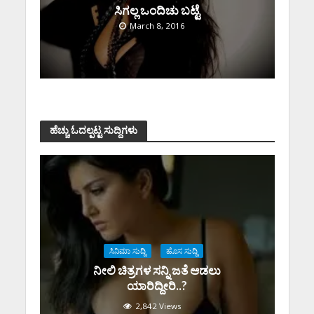
ಸಿಗಲ್ಲ ಒಂದಿಚು ಬಟ್ಟೆ
March 8, 2016
ಹೆಚ್ಚು ಓದಲ್ಪಟ್ಟ ಸುದ್ದಿಗಳು
ಸಿನಿಮಾ ಸುದ್ದಿ
ಹೊಸ ಸುದ್ದಿ
ನೀಲಿ ಚಿತ್ರಗಳ ಸನ್ನಿ ಜತೆ ಆಡಲು
ಯಾರಿದ್ದೀರಿ..?
2,842 Views