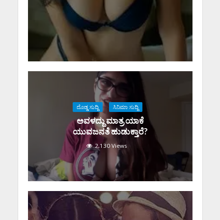
ದೊಡ್ಡ ಸುದ್ದಿ
ಸಿನಿಮಾ ಸುದ್ದಿ
ಅವಳದ್ದು ಮಾತ್ರ ಯಾಕೆ
ಯುವಜನತೆ ಹುಡುಕ್ತಾರೆ?
2,130 Views