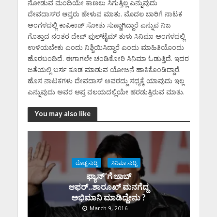
ನೋಡುವ ಮಂದಿಯೇ ಕಾಣಲು ಸಿಗುತ್ತಿಲ್ಲ ಎನ್ನುವುದು
ದೇವದಾಸ್‌ರ ಆಪ್ತರು ಹೇಳುವ ಮಾತು. ಮೊದಲ ಬಾರಿಗೆ ನಾಟಕ
ಅಂಗಳದಲ್ಲಿ ಕಾಪಿಕಾಡ್ ಸೋತು ಸುಣ್ಣಾಗಿದ್ದಾರೆ ಎನ್ನುವ ನಿಜ
ಗೊತ್ತಾದ ನಂತರ ದೇವ್ ಫುಲ್‌ಟೈಮ್ ತುಳು ಸಿನಿಮಾ ಅಂಗಳದಲ್ಲಿ
ಉಳಿಯಬೇಕು ಎಂದು ನಿಶ್ಚಿಯಿಸಿದ್ದಾರೆ ಎಂದು ಮಾಹಿತಿಯೊಂದು
ಹೊರಬಂದಿದೆ. ಈಗಾಗಲೇ ಚಂಡಿಕೋರಿ ಸಿನಿಮಾ ಓಡುತ್ತಿದೆ. ಇದರ
ಜತೆಯಲ್ಲಿ ಬರ್ಸ ಕೂಡ ಮಾಡುವ ಯೋಜನೆ ಹಾಕಿಕೊಂಡಿದ್ದಾರೆ.
ಹೊಸ ನಾಟಕಗಳು ದೇವದಾಸ್ ಅವರದ್ದು ಸಧ್ಯಕ್ಕೆ ಯಾವುದು ಇಲ್ಲ
ಎನ್ನುವುದು ಅವರ ಆಪ್ತ ವಲಯದಲ್ಲಿಯೇ ಹರಡುತ್ತಿರುವ ಮಾತು.
You may also like
ದೊಡ್ಡ ಸುದ್ದಿ
ಸಿನಿಮಾ ಸುದ್ದಿ
ಫ್ಯಾನ್’ಗೆ ಜಾಬ್
ಆಫರ್..ಶಾರೂಖ್ ಮನಗೆದ್ದ
ಅಭಿಮಾನಿ ಮಾಡಿದ್ದೇನು ?
March 9, 2016