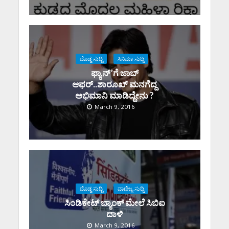
ದೊಡ್ಡ ಸುದ್ದಿ
ಸಿನಿಮಾ ಸುದ್ದಿ
ಫ್ಯಾನ್’ಗೆ ಜಾಬ್
ಆಫರ್..ಶಾರೂಖ್ ಮನಗೆದ್ದ
ಅಭಿಮಾನಿ ಮಾಡಿದ್ದೇನು ?
March 9, 2016
ದೊಡ್ಡ ಸುದ್ದಿ
ವಾಣಿಜ್ಯ ಸುದ್ದಿ
ಸಿಂಡಿಕೇಟ್ ಬ್ಯಾಂಕ್ ಮೇಲೆ ಸಿಬಿಐ
ದಾಳಿ
March 9, 2016