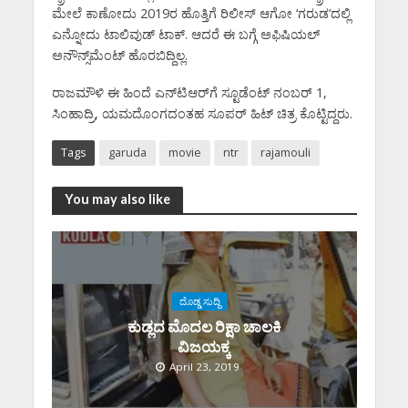
ಮೇಲೆ ಕಾಣೋದು 2019ರ ಹೊತ್ತಿಗೆ ರಿಲೀಸ್‌ ಆಗೋ ‘ಗರುಡ’ದಲ್ಲಿ
ಎನ್ನೋದು ಟಾಲಿವುಡ್ ಟಾಕ್‌. ಆದರೆ ಈ ಬಗ್ಗೆ ಅಫಿಷಿಯಲ್‌
ಅನೌನ್ಸ್‌ಮೆಂಟ್‌ ಹೊರಬಿದ್ದಿಲ್ಲ.
ರಾಜಮೌಳಿ ಈ ಹಿಂದೆ ಎನ್‌ಟಿಆರ್‌ಗೆ ಸ್ಟೂಡೆಂಟ್ ನಂಬರ್ 1,
ಸಿಂಹಾದ್ರಿ, ಯಮದೊಂಗದಂತಹ ಸೂಪರ್ ಹಿಟ್ ಚಿತ್ರ ಕೊಟ್ಟಿದ್ದರು.
Tags
garuda
movie
ntr
rajamouli
You may also like
ದೊಡ್ಡ ಸುದ್ದಿ
ಕುಡ್ಲದ ಮೊದಲ ರಿಕ್ಷಾ ಚಾಲಕಿ‌
ವಿಜಯಕ್ಕ
April 23, 2019