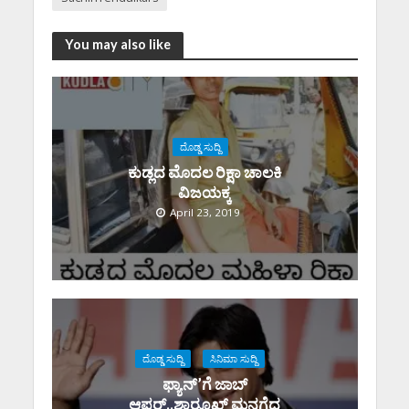
You may also like
ದೊಡ್ಡ ಸುದ್ದಿ
ಕುಡ್ಲದ ಮೊದಲ ರಿಕ್ಷಾ ಚಾಲಕಿ‌
ವಿಜಯಕ್ಕ
April 23, 2019
ದೊಡ್ಡ ಸುದ್ದಿ
ಸಿನಿಮಾ ಸುದ್ದಿ
ಫ್ಯಾನ್’ಗೆ ಜಾಬ್
ಆಫರ್..ಶಾರೂಖ್ ಮನಗೆದ್ದ