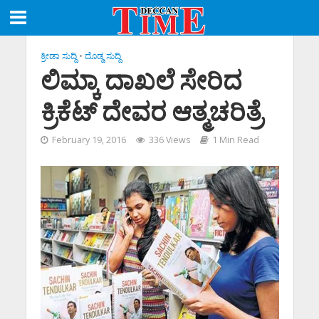
ಕ್ರೀಡಾ ಸುದ್ದಿ
•
ದೊಡ್ಡ ಸುದ್ದಿ
ಲಿಮ್ಕಾ ದಾಖಲೆ ಸೇರಿದ
ಕ್ರಿಕೆಟ್‌ ದೇವರ ಆತ್ಮಚರಿತ್ರೆ
February 19, 2016
336 Views
1 Min Read