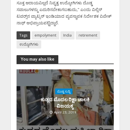
ಸೂಕ್ತ ಆದಾಯವಿಲ್ಲದೆ ನಿವೃತ್ತ ಉದ್ಯೋಗಿಗಳು ದೊಡ್ಡ
ಸವಾಲುಗಳನ್ನು ಎದುರಿಸಬೇಕಾಗಬಹುದು,” ಎಂದು ವಿಲ್ಲಿಸ್
ಟವರ್‍ಸ್‌ನ ವ್ಯಾಟ್ಸನ್ ಇಂಡಿಯಾದ ವ್ಯವಸ್ಥಾಪಕ ನಿರ್ದೇಶಕ ವಿವೇಕ್
ನಾಥ್ ಅಭಿಪ್ರಾಯಪಟ್ಟಿದ್ದಾರೆ.
Tags
empolyment
India
retirement
ಉದ್ಯೋಗಿಗಳು
You may also like
ದೊಡ್ಡ ಸುದ್ದಿ
ಕುಡ್ಲದ ಮೊದಲ ರಿಕ್ಷಾ ಚಾಲಕಿ‌
ವಿಜಯಕ್ಕ
April 23, 2019