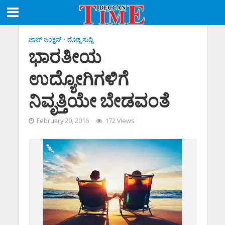
ಜಾಬ್ ಜಂಕ್ಷನ್
•
ದೊಡ್ಡ ಸುದ್ದಿ
ಭಾರತೀಯ
ಉದ್ಯೋಗಿಗಳಿಗೆ
ನಿವೃತ್ತಿಯೇ ಬೇಡವಂತೆ
February 20, 2016
172 Views