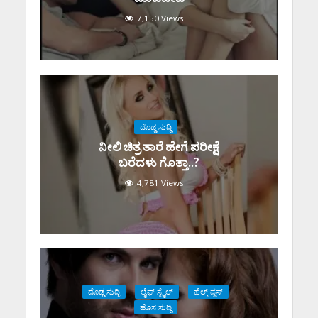
7,150 Views
ದೊಡ್ಡ ಸುದ್ದಿ
ನೀಲಿ ಚಿತ್ರ ತಾರೆ ಹೇಗೆ ಪರೀಕ್ಷೆ
ಬರೆದಳು ಗೊತ್ತಾ..?
4,781 Views
ದೊಡ್ಡ ಸುದ್ದಿ
ಲೈಫ್ ಸ್ಟೈಲ್
ಹೆಲ್ತ್ ಪ್ಲಸ್
ಹೊಸ ಸುದ್ದಿ