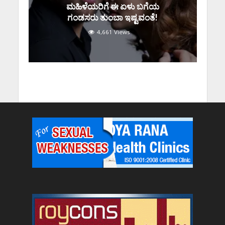
ಮಹಿಳೆಯರಿಗೆ ಈ ಏಳು ಬಗೆಯ
ಗಂಡಸರು ತುಂಬಾ ಇಷ್ಟವಂತೆ!
4,661 Views