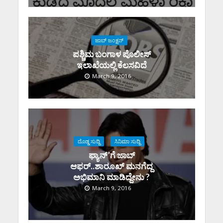
ಜಾಬ್ ಜಂಕ್ಷನ್
ಪಶ್ಚಿಮ ಬಂಗಾಳ ಪೊಲೀಸ್
ಇಲಾಖೆಯಲ್ಲಿ ಕೆಲಸವಿದೆ
March 9, 2016
ದೊಡ್ಡ ಸುದ್ದಿ
ಸಿನಿಮಾ ಸುದ್ದಿ
ಫ್ಯಾನ್’ಗೆ ಜಾಬ್
ಆಫರ್..ಶಾರೂಖ್ ಮನಗೆದ್ದ
ಅಭಿಮಾನಿ ಮಾಡಿದ್ದೇನು ?
March 9, 2016