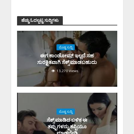
ಹೆಚ್ಚು ಓದಲ್ಪಟ್ಟ ಸುದ್ದಿಗಳು
ದೊಡ್ಡ ಸುದ್ದಿ
ಈಗ ಕಾಂಡೋಮ್‌ ಇಲ್ಲದೆ ಸಹ
ಸುರಕ್ಷಿತವಾಗಿ ಸೆಕ್ಸ್‌ ಮಾಡಬಹುದು
13,270 Views
ದೊಡ್ಡ ಸುದ್ದಿ
ಸೆಕ್ಸ್‌ ಮಾಡಿದ ಬಳಿಕ ಈ
ತಪ್ಪುಗಳನ್ನು ತಪ್ಪಿಯೂ
ಮಾಡಬೇಡಿ