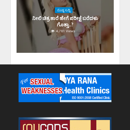
ದೊಡ್ಡ ಸುದ್ದಿ
ನೀಲಿ ಚಿತ್ರ ತಾರೆ ಹೇಗೆ ಪರೀಕ್ಷೆ ಬರೆದಳು
ಗೊತ್ತಾ..?
4,781 Views