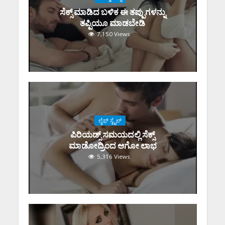
ಸೆಕ್ಸ್‌ ಮಾಡಿದ ಬಳಿಕ ಈ ತಪ್ಪುಗಳನ್ನು
ತಪ್ಪಿಯೂ ಮಾಡಬೇಡಿ
7,150 Views
ಲೈಫ್ ಸ್ಟೈಲ್
ಪಿರಿಯಡ್ಸ್‌ ಸಮಯದಲ್ಲಿ ಸೆಕ್ಸ್‌
ಮಾಡೋದ್ರಿಂದ ಆಗೋ ಲಾಭ
5,316 Views