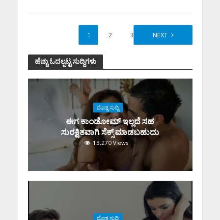
1
2
3
NEXT
ಹೆಚ್ಚು ಓದಲ್ಪಟ್ಟ ಸುದ್ದಿಗಳು
ದೊಡ್ಡ ಸುದ್ದಿ
ಈಗ ಕಾಂಡೋಮ್‌ ಇಲ್ಲದೆ ಸಹ
ಸುರಕ್ಷಿತವಾಗಿ ಸೆಕ್ಸ್‌ ಮಾಡಬಹುದು
13,270 Views
ದೊಡ್ಡ ಸುದ್ದಿ