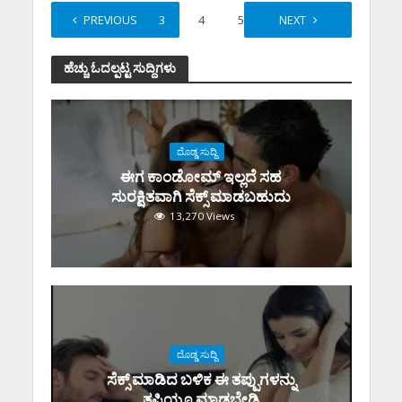
1
PREVIOUS
2
3
4
5
…
NEXT
33
ಹೆಚ್ಚು ಓದಲ್ಪಟ್ಟ ಸುದ್ದಿಗಳು
ದೊಡ್ಡ ಸುದ್ದಿ
ಈಗ ಕಾಂಡೋಮ್‌ ಇಲ್ಲದೆ ಸಹ
ಸುರಕ್ಷಿತವಾಗಿ ಸೆಕ್ಸ್‌ ಮಾಡಬಹುದು
13,270 Views
ದೊಡ್ಡ ಸುದ್ದಿ
ಸೆಕ್ಸ್‌ ಮಾಡಿದ ಬಳಿಕ ಈ ತಪ್ಪುಗಳನ್ನು
ತಪ್ಪಿಯೂ ಮಾಡಬೇಡಿ