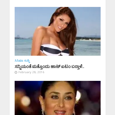
ಸಿನಿಮಾ ಸುದ್ದಿ
ಸನ್ನಿಯಂತೆ ಮತ್ತೊಂದು ಹಾಟ್ ಐಟಂ ಬರ‍್ತಾಳೆ..
February 28, 2016