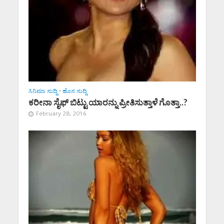
ಸಿನಿಮಾ ಸುದ್ದಿ
•
ಹೊಸ ಸುದ್ದಿ
ಕರೀನಾ ಸೈಫ್ ಬಿಟ್ಟು ಯಾರನ್ನು ಪ್ರೀತಿಸುತ್ತಾಳೆ ಗೊತ್ತಾ..?
February 28, 2016