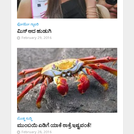
ಫೋಟೋ ಗ್ಯಾಲರಿ
ಮಿಸ್ ಆದ ಹುಡುಗಿ
February 29, 2016
ದೊಡ್ಡ ಸುದ್ದಿ
ಮುಂಬಯಿ ಏಡಿಗೆ ಯಾಕೆ ಠಾಕ್ರೆ ಇಷ್ಟವಂತೆ!
February 28, 2016