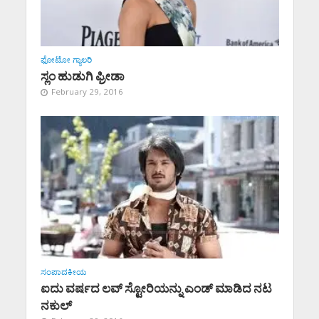
ಫೋಟೋ ಗ್ಯಾಲರಿ
ಸ್ಲಂ ಹುಡುಗಿ ಫ್ರೀಡಾ
February 29, 2016
ಸಂಪಾದಕೀಯ
ಐದು ವರ್ಷದ ಲವ್ ಸ್ಟೋರಿಯನ್ನು ಎಂಡ್ ಮಾಡಿದ ನಟ
ನಕುಲ್