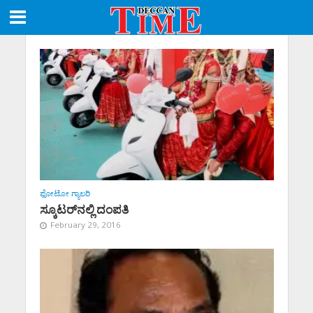
ಫೋಟೋ ಗ್ಯಾಲರಿ
ಸ್ಕೂಟರ್‌ನಲ್ಲಿ ದಂಪತಿ
February 29, 2016