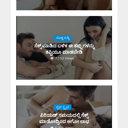
ದೊಡ್ಡ ಸುದ್ದಿ
ಸೆಕ್ಸ್‌ ಮಾಡಿದ ಬಳಿಕ ಈ ತಪ್ಪುಗಳನ್ನು
ತಪ್ಪಿಯೂ ಮಾಡಬೇಡಿ
7,152 Views
ಲೈಫ್ ಸ್ಟೈಲ್
ಪಿರಿಯಡ್ಸ್‌ ಸಮಯದಲ್ಲಿ ಸೆಕ್ಸ್‌
ಮಾಡೋದ್ರಿಂದ ಆಗೋ ಲಾಭ
5,316 Views