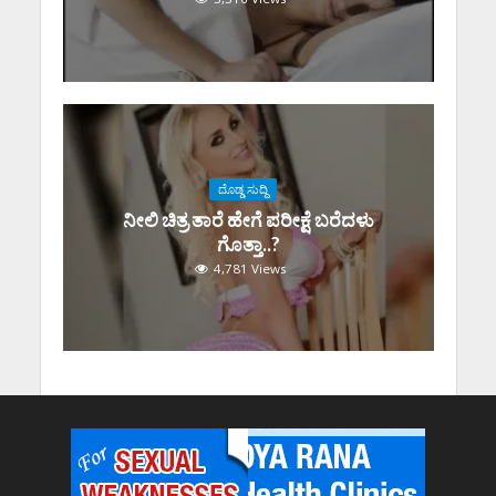
ದೊಡ್ಡ ಸುದ್ದಿ
ನೀಲಿ ಚಿತ್ರ ತಾರೆ ಹೇಗೆ ಪರೀಕ್ಷೆ ಬರೆದಳು
ಗೊತ್ತಾ..?
4,781 Views