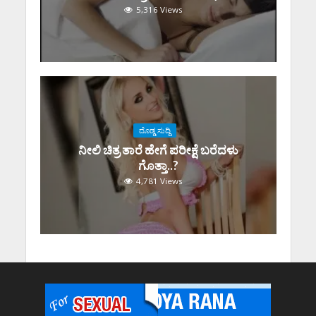
5,316 Views
ದೊಡ್ಡ ಸುದ್ದಿ
ನೀಲಿ ಚಿತ್ರ ತಾರೆ ಹೇಗೆ ಪರೀಕ್ಷೆ ಬರೆದಳು
ಗೊತ್ತಾ..?
4,781 Views