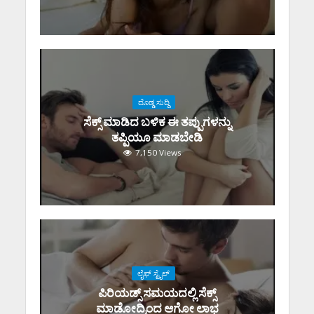
ದೊಡ್ಡ ಸುದ್ದಿ
ಸೆಕ್ಸ್‌ ಮಾಡಿದ ಬಳಿಕ ಈ ತಪ್ಪುಗಳನ್ನು
ತಪ್ಪಿಯೂ ಮಾಡಬೇಡಿ
7,150 Views
ಲೈಫ್ ಸ್ಟೈಲ್
ಪಿರಿಯಡ್ಸ್‌ ಸಮಯದಲ್ಲಿ ಸೆಕ್ಸ್‌
ಮಾಡೋದ್ರಿಂದ ಆಗೋ ಲಾಭ