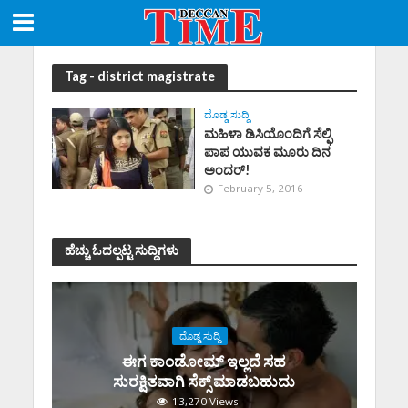
Tag - district magistrate
ದೊಡ್ಡ ಸುದ್ದಿ
ಮಹಿಳಾ ಡಿಸಿಯೊಂದಿಗೆ ಸೆಲ್ಫಿ
ಪಾಪ ಯುವಕ ಮೂರು ದಿನ
ಅಂದರ್!
February 5, 2016
ಹೆಚ್ಚು ಓದಲ್ಪಟ್ಟ ಸುದ್ದಿಗಳು
ದೊಡ್ಡ ಸುದ್ದಿ
ಈಗ ಕಾಂಡೋಮ್‌ ಇಲ್ಲದೆ ಸಹ
ಸುರಕ್ಷಿತವಾಗಿ ಸೆಕ್ಸ್‌ ಮಾಡಬಹುದು
13,270 Views