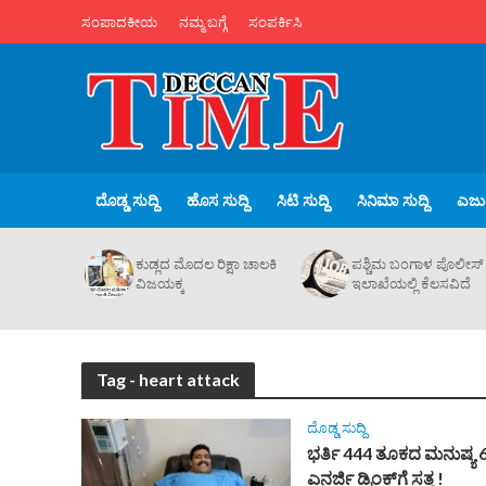
ಸಂಪಾದಕೀಯ
ನಮ್ಮ ಬಗ್ಗೆ
ಸಂಪರ್ಕಿಸಿ
ದೊಡ್ಡ ಸುದ್ದಿ
ಹೊಸ ಸುದ್ದಿ
ಸಿಟಿ ಸುದ್ದಿ
ಸಿನಿಮಾ ಸುದ್ದಿ
ಎಜುಪ
ಕುಡ್ಲದ ಮೊದಲ ರಿಕ್ಷಾ ಚಾಲಕಿ‌
ಪಶ್ಚಿಮ ಬಂಗಾಳ ಪೊಲೀಸ್
ವಿಜಯಕ್ಕ
ಇಲಾಖೆಯಲ್ಲಿ ಕೆಲಸವಿದೆ
Tag - heart attack
ದೊಡ್ಡ ಸುದ್ದಿ
ಭರ್ತಿ 444 ತೂಕದ ಮನುಷ್ಯ 
ಎನರ್ಜಿ ಡ್ರಿಂಕ್‌ಗೆ ಸತ್ತ !