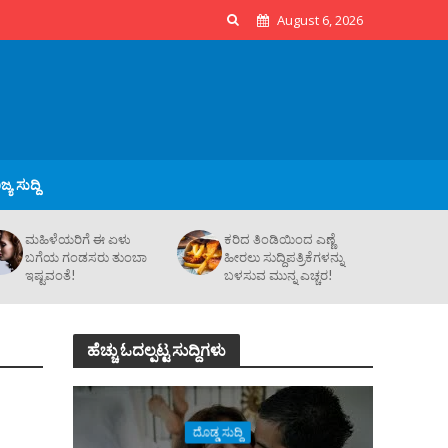
August 6, 2026
್ಯ ಸುದ್ದಿ
ಮಹಿಳೆಯರಿಗೆ ಈ ಏಳು
ಕರಿದ ತಿಂಡಿಯಿಂದ ಎಣ್ಣೆ
ಬಗೆಯ ಗಂಡಸರು ತುಂಬಾ
ಹೀರಲು ಸುದ್ದಿಪತ್ರಿಕೆಗಳನ್ನು
ಇಷ್ಟವಂತೆ!
ಬಳಸುವ ಮುನ್ನ ಎಚ್ಚರ!
ಹೆಚ್ಚು ಓದಲ್ಪಟ್ಟ ಸುದ್ದಿಗಳು
ದೊಡ್ಡ ಸುದ್ದಿ