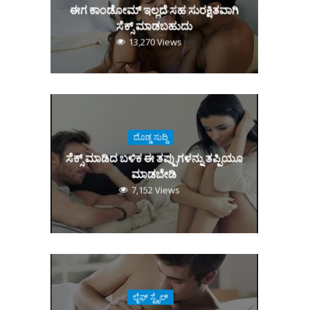
ಈಗ ಕಾಂಡೋಮ್‌ ಇಲ್ಲದೆ ಸಹ ಸುರಕ್ಷಿತವಾಗಿ
ಸೆಕ್ಸ್‌ ಮಾಡಬಹುದು
13,270 Views
ದೊಡ್ಡ ಸುದ್ದಿ
ಸೆಕ್ಸ್‌ ಮಾಡಿದ ಬಳಿಕ ಈ ತಪ್ಪುಗಳನ್ನು ತಪ್ಪಿಯೂ
ಮಾಡಬೇಡಿ
7,152 Views
ಲೈಫ್ ಸ್ಟೈಲ್