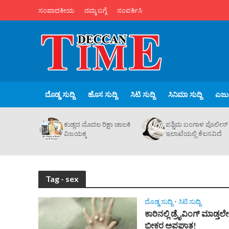
ಸಂಪಾದಕೀಯ
ನಮ್ಮ ಬಗ್ಗೆ
ಸಂಪರ್ಕಿಸಿ
ದೊಡ್ಡ ಸುದ್ದಿ
ಹೊಸ ಸುದ್ದಿ
ಸಿಟಿ ಸುದ್ದಿ
ಸಿನಿಮಾ ಸುದ್ದಿ
ಎಜುಪ
ಕುಡ್ಲದ ಮೊದಲ ರಿಕ್ಷಾ ಚಾಲಕಿ‌
ಪಶ್ಚಿಮ ಬಂಗಾಳ ಪೊಲೀಸ್
ವಿಜಯಕ್ಕ
ಇಲಾಖೆಯಲ್ಲಿ ಕೆಲಸವಿದೆ
Tag - sex
ದೊಡ್ಡ ಸುದ್ದಿ
•
ಸಿಟಿ ಸುದ್ದಿ
ಕಾರಿನಲ್ಲಿ ಡ್ರೈವಿಂಗ್‌ ಮಾಡ್ತಲೇ 
ಭೀಕರ ಅಪಘಾತ!