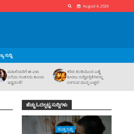
August 4, 2026
್ಯ ಸುದ್ದಿ
ಮಹಿಳೆಯರಿಗೆ ಈ ಏಳು
ಕರಿದ ತಿಂಡಿಯಿಂದ ಎಣ್ಣೆ
ಬಗೆಯ ಗಂಡಸರು ತುಂಬಾ
ಹೀರಲು ಸುದ್ದಿಪತ್ರಿಕೆಗಳನ್ನು
ಇಷ್ಟವಂತೆ!
ಬಳಸುವ ಮುನ್ನ ಎಚ್ಚರ!
ಹೆಚ್ಚು ಓದಲ್ಪಟ್ಟ ಸುದ್ದಿಗಳು
ದೊಡ್ಡ ಸುದ್ದಿ