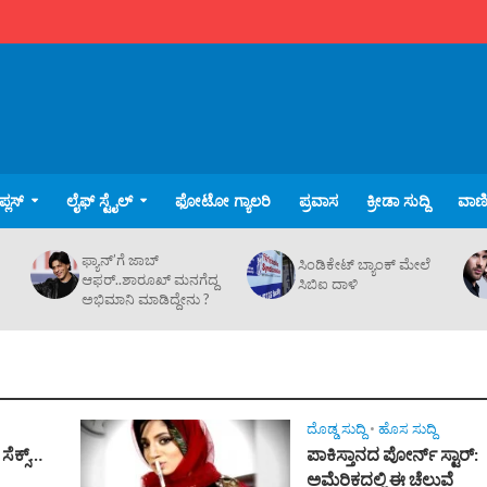
್ಲಸ್
ಲೈಫ್ ಸ್ಟೈಲ್
ಫೋಟೋ ಗ್ಯಾಲರಿ
ಪ್ರವಾಸ
ಕ್ರೀಡಾ ಸುದ್ದಿ
ವಾಣಿಜ
ಫ್ಯಾನ್’ಗೆ ಜಾಬ್
ಸಿಂಡಿಕೇಟ್ ಬ್ಯಾಂಕ್ ಮೇಲೆ
ಆಫರ್..ಶಾರೂಖ್ ಮನಗೆದ್ದ
ಸಿಬಿಐ ದಾಳಿ
ಅಭಿಮಾನಿ ಮಾಡಿದ್ದೇನು ?
ದೊಡ್ಡ ಸುದ್ದಿ
•
ಹೊಸ ಸುದ್ದಿ
ಸೆಕ್ಸ್‌…
ಪಾಕಿಸ್ತಾನದ ಪೋರ್ನ್‌ ಸ್ಟಾರ್‌:
ಅಮೆರಿಕದಲ್ಲಿ ಈ ಚೆಲುವೆ