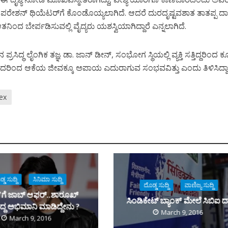
 ಆಪರೇಶನ್ ಥಿಯೆಟರ್‌ಗೆ ಕೊಂಡೊಯ್ಯಲಾಗಿದೆ. ಆದರೆ ದುರದೃಷ್ಟವಶಾತ ತಾತಪ್ಪ ದಾ
 ಆತನಿಂದ ಬೇರ್ಪಡಿಸುವಲ್ಲಿ ವೈದ್ಯರು ಯಶಸ್ವಿಯಾಗಿದ್ದಾರೆ ಎನ್ನಲಾಗಿದೆ.
ರಸಿದ್ಧ ಲೈಂಗಿಕ ತಜ್ಞ ಡಾ. ಜಾನ್ ಡೀನ್, ಸಂಭೋಗ ಸ್ಥಿಯಲ್ಲಿ ವ್ಯಕ್ತಿ ಸತ್ತಿದ್ದರಿಂದ
ದರಿಂದ ಆಕೆಯ ಜೀವಕ್ಕೂ ಅಪಾಯ ಎದುರಾಗುವ ಸಂಭವವಿತ್ತು ಎಂದು ತಿಳಿಸಿದ್ದಾರ
ex
್ಡ ಸುದ್ದಿ
ಸಿನಿಮಾ ಸುದ್ದಿ
ದೊಡ್ಡ ಸುದ್ದಿ
ವಾಣಿಜ್ಯ ಸುದ್ದಿ
್’ಗೆ ಜಾಬ್ ಆಫರ್..ಶಾರೂಖ್
ಸಿಂಡಿಕೇಟ್ ಬ್ಯಾಂಕ್ ಮೇಲೆ ಸಿಬಿಐ ದ
್ದ ಅಭಿಮಾನಿ ಮಾಡಿದ್ದೇನು ?
March 9, 2016
March 9, 2016