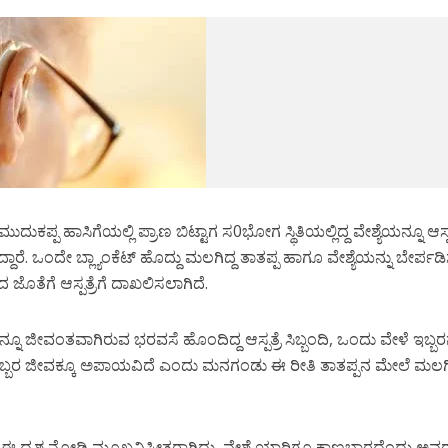
ಕಪ್ಪ ಹಾಸಿಗೆಯಲ್ಲಿ ಪ್ರಾಣ ಬಿಟ್ಟಾಗ ಸ0ಭೋಗ ಸ್ಥಿತಿಯಲ್ಲಿದ್ದ ವೇಶ್ಯೆಯನ್ನೂ ಆಸ್ಪತ
ಸಿದ್ದಾರೆ. ಒಂದೇ ಬ್ಲ್ಯಾಂಕೆಟ್‌ ಹೊದ್ದು ಮಲಗಿದ್ದ ತಾತಪ್ಪ ಹಾಗೂ ವೇಶ್ಯೆಯನ್ನು ಬೇರ್ಪ
ತೆಗೆ ಆಸ್ಪತ್ರೆಗೆ ದಾಖಲಿಸಲಾಗಿದೆ.
ನ್ನೂ ಜೀವಂತವಾಗಿರುವ ಭರವಸೆ ಹೊಂದಿದ್ದ ಆಸ್ಪತ್ರೆ ಸಿಬ್ಬಂದಿ, ಒಂದು ವೇಳೆ ಇಬ್ಬರ
ಇಬ್ಬರ ಜೀವಕ್ಕೂ ಅಪಾಯವಿದೆ ಎಂದು ಮನಗಂಡು ಈ ರೀತಿ ತಾತಪ್ಪನ ಮೇಲೆ ಮಲಗಿ
ಕರು ಈ ದೃಶ್ಯ ನೋಡಿ ಮೂಖವಿಸ್ಮೀತರಾಗಿದ್ದು, ವೇಶ್ಯೆ ಯಾರಿಗೂ ಕಾಣಬಾರದೆಂದು ಅವ