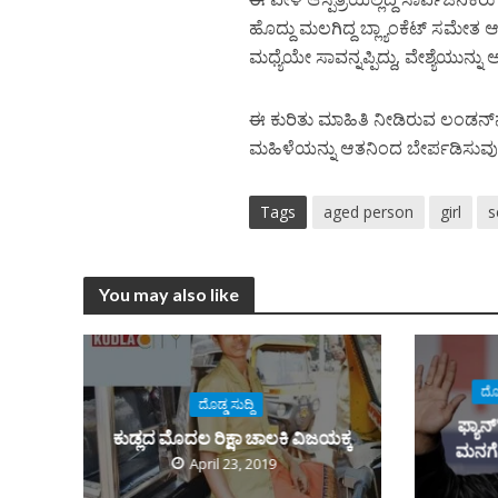
ಹೊದ್ದು ಮಲಗಿದ್ದ ಬ್ಲ್ಯಾಂಕೆಟ್ ಸಮೇತ
ಮಧ್ಯೆಯೇ ಸಾವನ್ನಪ್ಪಿದ್ದು, ವೇಶ್ಯೆಯುನ್ನು
ಈ ಕುರಿತು ಮಾಹಿತಿ ನೀಡಿರುವ ಲಂಡನ್‌‌ನ ಪ್
ಮಹಿಳೆಯನ್ನು ಆತನಿಂದ ಬೇರ್ಪಡಿಸುವು
Tags
aged person
girl
s
You may also like
ದೊಡ
ದೊಡ್ಡ ಸುದ್ದಿ
ಫ್ಯಾನ
ಕುಡ್ಲದ ಮೊದಲ ರಿಕ್ಷಾ ಚಾಲಕಿ‌ ವಿಜಯಕ್ಕ
ಮನಗೆದ
April 23, 2019