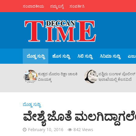
ಸಂಪಾದಕೀಯ
ನಮ್ಮ ಬಗ್ಗೆ
ಸಂಪರ್ಕಿಸಿ
ದೊಡ್ಡ ಸುದ್ದಿ
ಹೊಸ ಸುದ್ದಿ
ಸಿಟಿ ಸುದ್ದಿ
ಸಿನಿಮಾ ಸುದ್ದಿ
ಎಜುಪ
ಕುಡ್ಲದ ಮೊದಲ ರಿಕ್ಷಾ ಚಾಲಕಿ‌
ಪಶ್ಚಿಮ ಬಂಗಾಳ ಪೊಲೀಸ್
ವಿಜಯಕ್ಕ
ಇಲಾಖೆಯಲ್ಲಿ ಕೆಲಸವಿದೆ
ದೊಡ್ಡ ಸುದ್ದಿ
ವೇಶ್ಯೆ ಜೊತೆ ಮಲಗಿದ್ದಾಗಲೇ
February 10, 2016
842 Views