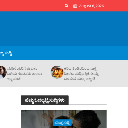
August 6, 2026
್ಯ ಸುದ್ದಿ
ಮಹಿಳೆಯರಿಗೆ ಈ ಏಳು
ಕರಿದ ತಿಂಡಿಯಿಂದ ಎಣ್ಣೆ
ಬಗೆಯ ಗಂಡಸರು ತುಂಬಾ
ಹೀರಲು ಸುದ್ದಿಪತ್ರಿಕೆಗಳನ್ನು
ಇಷ್ಟವಂತೆ!
ಬಳಸುವ ಮುನ್ನ ಎಚ್ಚರ!
ಹೆಚ್ಚು ಓದಲ್ಪಟ್ಟ ಸುದ್ದಿಗಳು
ದೊಡ್ಡ ಸುದ್ದಿ