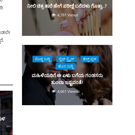
ನೀಲಿ ಚಿತ್ರ ತಾರೆ ಹೇಗೆ ಪರೀಕ್ಷೆ ಬರೆದಳು ಗೊತ್ತಾ..?
ರಿ
4,781 Views
 ಕೂಡಲೇ
ೆ.
ದೊಡ್ಡ ಸುದ್ದಿ
ಲೈಫ್ ಸ್ಟೈಲ್
ಹೆಲ್ತ್ ಪ್ಲಸ್
ಹೊಸ ಸುದ್ದಿ
ಮಹಿಳೆಯರಿಗೆ ಈ ಏಳು ಬಗೆಯ ಗಂಡಸರು
ತುಂಬಾ ಇಷ್ಟವಂತೆ!
4,661 Views
ಾಳಿ