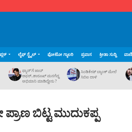
್ಲಸ್
ಲೈಫ್ ಸ್ಟೈಲ್
ಫೋಟೋ ಗ್ಯಾಲರಿ
ಪ್ರವಾಸ
ಕ್ರೀಡಾ ಸುದ್ದಿ
ವಾಣಿಜ
ಫ್ಯಾನ್’ಗೆ ಜಾಬ್
ಸಿಂಡಿಕೇಟ್ ಬ್ಯಾಂಕ್ ಮೇಲೆ
ಆಫರ್..ಶಾರೂಖ್ ಮನಗೆದ್ದ
ಸಿಬಿಐ ದಾಳಿ
ಅಭಿಮಾನಿ ಮಾಡಿದ್ದೇನು ?
 ಪ್ರಾಣ ಬಿಟ್ಟ ಮುದುಕಪ್ಪ