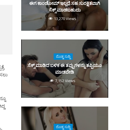
ಈಗ ಕಾಂಡೋಮ್‌ ಇಲ್ಲದೆ ಸಹ ಸುರಕ್ಷಿತವಾಗಿ
ಸೆಕ್ಸ್‌ ಮಾಡಬಹುದು
13,270 Views
ದೊಡ್ಡ ಸುದ್ದಿ
ಸೆಕ್ಸ್‌ ಮಾಡಿದ ಬಳಿಕ ಈ ತಪ್ಪುಗಳನ್ನು ತಪ್ಪಿಯೂ
್ರೆ
ಮಾಡಬೇಡಿ
ಡಿಸಲು
7,152 Views
ನ್ನೂ
ದ್ದ
ದೊಡ್ಡ ಸುದ್ದಿ
ರು