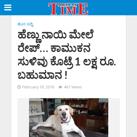
ಹೊಸ ಸುದ್ದಿ
ಹೆಣ್ಣು ನಾಯಿ ಮೇಲೆ
ರೇಪ್‌… ಕಾಮುಕನ
ಸುಳಿವು ಕೊಟ್ರೆ 1 ಲಕ್ಷ ರೂ.
ಬಹುಮಾನ !
February 19, 2016
461 Views