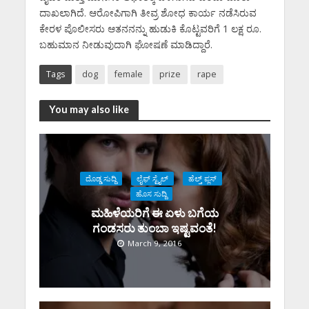
ದಾಖಲಾಗಿದೆ. ಆರೋಪಿಗಾಗಿ ತೀವ್ರ ಶೋಧ ಕಾರ್ಯ ನಡೆಸಿರುವ
ಕೇರಳ ಪೊಲೀಸರು ಆತನನನ್ನು ಹುಡುಕಿ ಕೊಟ್ಟವರಿಗೆ 1 ಲಕ್ಷ ರೂ.
ಬಹುಮಾನ ನೀಡುವುದಾಗಿ ಘೋಷಣೆ ಮಾಡಿದ್ದಾರೆ.
Tags
dog
female
prize
rape
You may also like
ದೊಡ್ಡ ಸುದ್ದಿ
ಲೈಫ್ ಸ್ಟೈಲ್
ಹೆಲ್ತ್ ಪ್ಲಸ್
ಹೊಸ ಸುದ್ದಿ
ಮಹಿಳೆಯರಿಗೆ ಈ ಏಳು ಬಗೆಯ
ಗಂಡಸರು ತುಂಬಾ ಇಷ್ಟವಂತೆ!
March 9, 2016