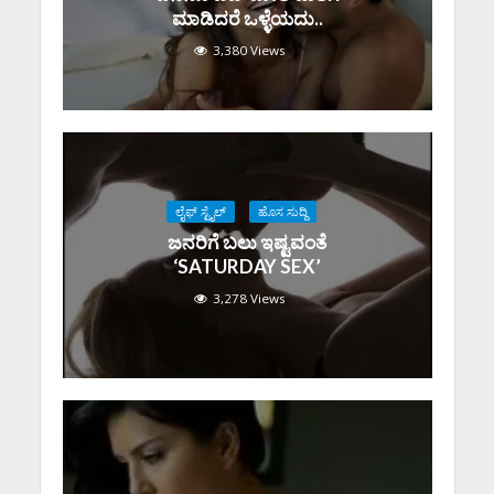
ಮಾಡಿದರೆ ಒಳ್ಳೆಯದು..
3,380 Views
ಲೈಫ್ ಸ್ಟೈಲ್
ಹೊಸ ಸುದ್ದಿ
ಜನರಿಗೆ ಬಲು ಇಷ್ಟವಂತೆ
‘SATURDAY SEX’
3,278 Views