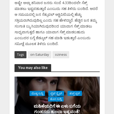
ಅಷ್ಟೇ ಅಲ್ಲಾ ಶನಿವಾರ ಜನರು ಸಂಜೆ 4.33ರಿಂದಲೇ ಸೆಕ್ಸ್‌
ಮಾಡಲು ಇಷ್ಟಪಡುತ್ತಾರೆ ಎಂಬುದು ಸಹ ತಿಳಿದು ಬಂದಿದೆ. ಆದರೆ
ಆ ಸಮಯದಲ್ಲಿ ಜನ ಸೆಕ್ಸುವಲ್‌ ಆಕ್ಟಿವಿಟಿಯಲ್ಲಿ ಹೆಚ್ಚು
ಸಕ್ರಿಯರಾಗಿರುವುದಿಲ್ಲ ಎಂದು ಸಹ ಹೇಳಿದ್ದಾರೆ. ಹೆಚ್ಚಿನ ಜನ ತಮ್ಮ
ಸಂಗಾತಿ ಬ್ಯುಸಿಯಾಗಿರುವುದರಿಂದ ಯಾವಾಗ ಸೆಕ್ಸ್‌ ಮಾಡಲು
ಸಾಧ್ಯವಾಗುತ್ತದೆ ಹಾಗೂ ಯಾವಾಗ ಸೆಕ್ಸ್ ಮಾಡಬಹುದು
ಎಂಬುದರ ಬಗ್ಗೆ ಶೆಡ್ಯೂಲ್‌ ಸಹ ಮಾಡಿ ಇಡುತ್ತಾರೆ ಎಂಬುದು
ಸಮೀಕ್ಷೆ ಮೂಲಕ ತಿಳಿದು ಬಂದಿದೆ.
Tags
on-Saturday
oziness
You may also like
ದೊಡ್ಡ ಸುದ್ದಿ
ಲೈಫ್ ಸ್ಟೈಲ್
ಹೆಲ್ತ್ ಪ್ಲಸ್
ಹೊಸ ಸುದ್ದಿ
ಮಹಿಳೆಯರಿಗೆ ಈ ಏಳು ಬಗೆಯ
ಗಂಡಸರು ತುಂಬಾ ಇಷ್ಟವಂತೆ!