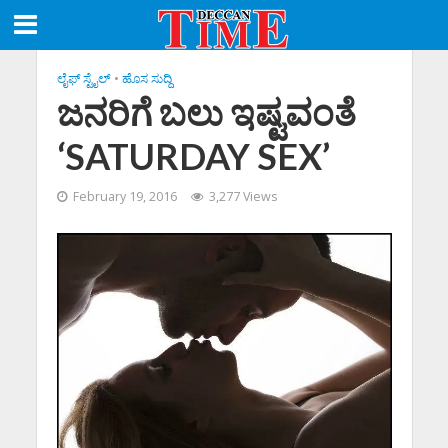
ಲೈಫ್ ಸ್ಟೈಲ್
•
ಹೊಸ ಸುದ್ದಿ
ಜನರಿಗೆ ಬಲು ಇಷ್ಟವಂತೆ
‘SATURDAY SEX’
February 19, 2016
3,277 Views