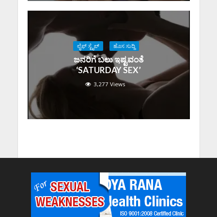
ಲೈಫ್ ಸ್ಟೈಲ್
ಹೊಸ ಸುದ್ದಿ
ಜನರಿಗೆ ಬಲು ಇಷ್ಟವಂತೆ
‘SATURDAY SEX’
3,277 Views