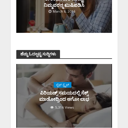
ನಿಮ್ಮವರನ್ನ ಖುಷಿಪಡಿಸಿ
March 8, 2016
ಹೆಚ್ಚು ಓದಲ್ಪಟ್ಟ ಸುದ್ದಿಗಳು
ಲೈಫ್ ಸ್ಟೈಲ್
ಪಿರಿಯಡ್ಸ್‌ ಸಮಯದಲ್ಲಿ ಸೆಕ್ಸ್‌
ಮಾಡೋದ್ರಿಂದ ಆಗೋ ಲಾಭ
5,316 Views