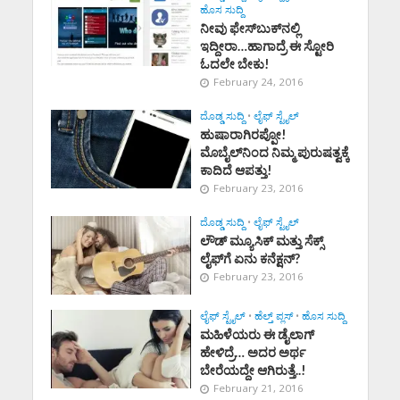
ಹೊಸ ಸುದ್ದಿ
ನೀವು ಫೇಸ್‌ಬುಕ್‌ನಲ್ಲಿ
ಇದ್ದೀರಾ…ಹಾಗಾದ್ರೆ ಈ ಸ್ಟೋರಿ
ಓದಲೇ ಬೇಕು!
February 24, 2016
ದೊಡ್ಡ ಸುದ್ದಿ
•
ಲೈಫ್ ಸ್ಟೈಲ್
ಹುಷಾರಾಗಿರಪ್ಪೋ!
ಮೊಬೈಲ್‌ನಿಂದ ನಿಮ್ಮ ಪುರುಷತ್ವಕ್ಕೆ
ಕಾದಿದೆ ಆಪತ್ತು!
February 23, 2016
ದೊಡ್ಡ ಸುದ್ದಿ
•
ಲೈಫ್ ಸ್ಟೈಲ್
ಲೌಡ್‌ ಮ್ಯೂಸಿಕ್‌ ಮತ್ತು ಸೆಕ್ಸ್‌
ಲೈಫ್‌ಗೆ ಏನು ಕನೆಕ್ಷನ್‌?
February 23, 2016
ಲೈಫ್ ಸ್ಟೈಲ್
•
ಹೆಲ್ತ್ ಪ್ಲಸ್
•
ಹೊಸ ಸುದ್ದಿ
ಮಹಿಳೆಯರು ಈ ಡೈಲಾಗ್‌
ಹೇಳಿದ್ರೆ… ಅದರ ಅರ್ಥ
ಬೇರೆಯದ್ದೇ ಆಗಿರುತ್ತೆ..!
February 21, 2016