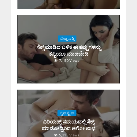
ದೊಡ್ಡ ಸುದ್ದಿ
ಸೆಕ್ಸ್‌ ಮಾಡಿದ ಬಳಿಕ ಈ ತಪ್ಪುಗಳನ್ನು
ತಪ್ಪಿಯೂ ಮಾಡಬೇಡಿ
7,150 Views
ಲೈಫ್ ಸ್ಟೈಲ್
ಪಿರಿಯಡ್ಸ್‌ ಸಮಯದಲ್ಲಿ ಸೆಕ್ಸ್‌
ಮಾಡೋದ್ರಿಂದ ಆಗೋ ಲಾಭ
5,315 Views