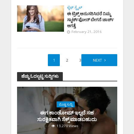
ಲೈಫ್ ಸ್ಟೈಲ್
ಈ ಟ್ರಿಕ್ಸ್‌ ಅನುಸರಿಸಿದರೆ ನಿಮ್ಮ
ಸ್ಮಾರ್ಟ್‌ಫೋನ್‌ ಬೇಗನೆ ಚಾರ್ಜ್‌
ಆಗತ್ತೆ
February 21, 2016
1
2
3
NEXT
ಹೆಚ್ಚು ಓದಲ್ಪಟ್ಟ ಸುದ್ದಿಗಳು
ದೊಡ್ಡ ಸುದ್ದಿ
ಈಗ ಕಾಂಡೋಮ್‌ ಇಲ್ಲದೆ ಸಹ
ಸುರಕ್ಷಿತವಾಗಿ ಸೆಕ್ಸ್‌ ಮಾಡಬಹುದು
13,270 Views