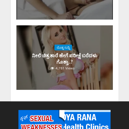
ದೊಡ್ಡ ಸುದ್ದಿ
ನೀಲಿ ಚಿತ್ರ ತಾರೆ ಹೇಗೆ ಪರೀಕ್ಷೆ ಬರೆದಳು
ಗೊತ್ತಾ..?
4,781 Views